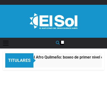
Saltar
al
contenido
Diario EL SOL
La noche del Afro Quilmeño: boxeo de primer nivel en l
TITULARES
7 Horas Atrás