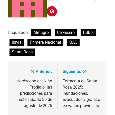
Etiquetado:
Almagro
Cervecero
futbol
lluvia
Primera Nacional
QAC
Santa Rosa
Anterior:
Siguiente:
Navegación
de
Horóscopo del Niño
Tormenta de Santa
Prodigio: las
Rosa 2025:
entradas
predicciones para
inundaciones,
este sábado 30 de
evacuados y granizo
agosto de 2025
en varias provincias