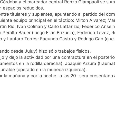
 Córdoba y el marcador central Renzo Giampaoli se sumar
en espacios reducidos.
entre titulares y suplentes, apuntando al partido del dom
iente equipo principal en el táctico: Milton Álvarez; Ma
artín Río, Iván Colman y Carlo Lattanzio; Federico Anse
ín Peralta Bauer (luego Elías Brizuela), Federico Tévez
llo y Lautaro Torres; Facundo Castro y Rodrigo Cao (que
ndo desde Jujuy) hizo sólo trabajos físicos.
jo y dejó la actividad por una contractura en el poster
gamentos en la rodilla derecha), Joaquín Arzura (trauma
aurralde (operado en la muñeca izquierda).
por la mañana y por la noche -a las 20- será presentado 