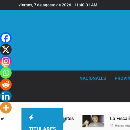
Saltar
viernes, 7 de agosto de 2026
11:40:33 AM
al
contenido
NACIONALES
PROVIN
ientos
La Fiscalía rechazó el pedido para susp
11 Horas Atrás
TITULARES