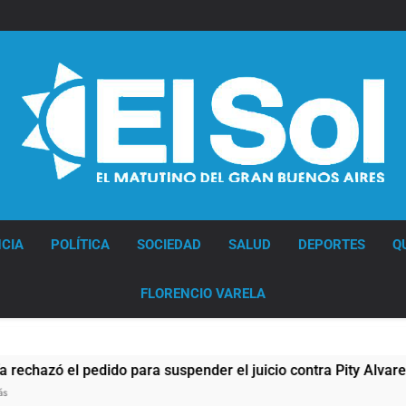
Diario EL SOL
CIA
POLÍTICA
SOCIEDAD
SALUD
DEPORTES
Q
FLORENCIO VARELA
ender el juicio contra Pity Alvarez
67 barrios
12 Horas Atrá