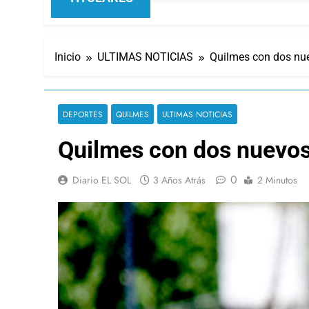
Inicio
ULTIMAS NOTICIAS
Quilmes con dos nu
DEPORTES
QUILMES
ULTIMAS NOTICIAS
Quilmes con dos nuevos
0
Diario EL SOL
3 Años Atrás
2 Minutos