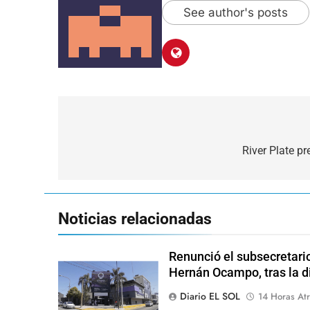
See author's posts
Navegación
de
River Plate pr
entradas
Noticias relacionadas
Renunció el subsecretari
Hernán Ocampo, tras la d
Diario EL SOL
14 Horas Atr