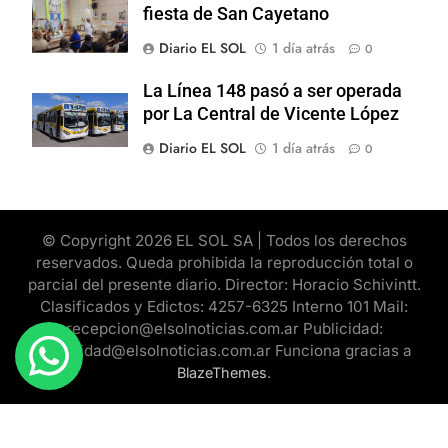
fiesta de San Cayetano
Diario EL SOL
1 día atrás
0
La Línea 148 pasó a ser operada
por La Central de Vicente López
Diario EL SOL
1 día atrás
0
© Copyright 2026 EL SOL SA | Todos los derechos
reservados. Queda prohibida la reproducción total o
parcial del presente diario. Director: Horacio Schivintt.
Clasificados y Edictos: 4257-6325 Interno 101 Mail:
recepcion@elsolnoticias.com.ar Publicidad:
publicidad@elsolnoticias.com.ar Funciona gracias a
.
BlazeThemes