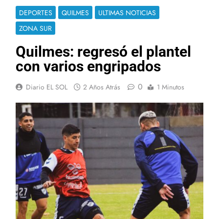
DEPORTES
QUILMES
ULTIMAS NOTICIAS
ZONA SUR
Quilmes: regresó el plantel
con varios engripados
0
Diario EL SOL
2 Años Atrás
1 Minutos