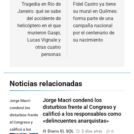
de
Tragedia en Río de
Fidel Castro ya tiene
Janeiro: qué se sabe
su mural en Quilmes:
entradas
del accidente de
forma parte de una
helicóptero en el que
campaña nacional
murieron Gaspi,
por el centenario de
Lucas Vignale y
su nacimiento
otras cuatro
personas
Noticias relacionadas
Jorge Macri condenó los
Jorge Macri
disturbios frente al Congreso y
condenó los
calificó a los responsables como
disturbios frente
«delincuentes anarquistas»
al Congreso y
calificó a los
Diario EL SOL
2 días atrás
0