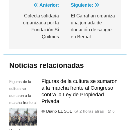
Navegación
Anterior:
Siguiente:
de
Colecta solidaria
El Garrahan organiza
organizada por la
una jornada de
entradas
Fundación Sí
donación de sangre
Quilmes
en Bernal
Noticias relacionadas
Figuras de la cultura se sumaron
Figuras de la
a la marcha frente al Congreso
cultura se
contra la Ley de Propiedad
sumaron a la
Privada
marcha frente al
Congreso contra
Diario EL SOL
2 horas atrás
0
la Ley de
Propiedad