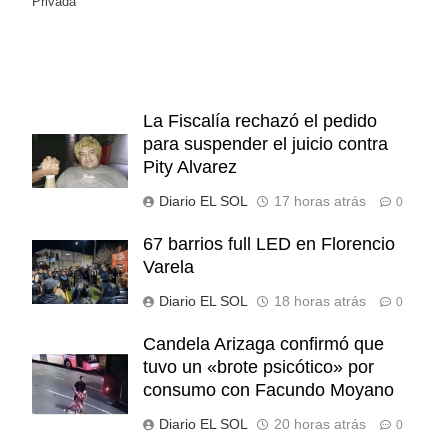
Privada
La Fiscalía rechazó el pedido
para suspender el juicio contra
Pity Alvarez
Diario EL SOL
17 horas atrás
0
67 barrios full LED en Florencio
Varela
Diario EL SOL
18 horas atrás
0
Candela Arizaga confirmó que
tuvo un «brote psicótico» por
consumo con Facundo Moyano
Diario EL SOL
20 horas atrás
0