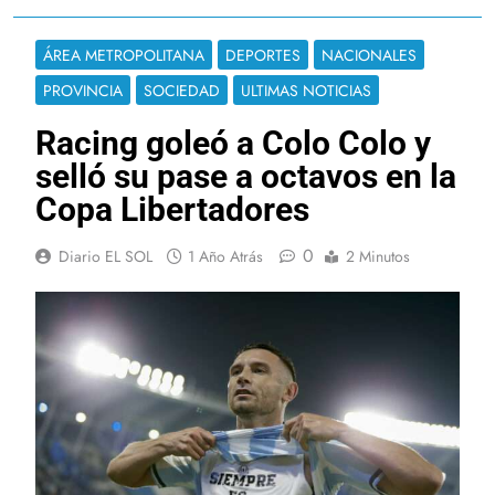
ÁREA METROPOLITANA
DEPORTES
NACIONALES
PROVINCIA
SOCIEDAD
ULTIMAS NOTICIAS
Racing goleó a Colo Colo y
selló su pase a octavos en la
Copa Libertadores
0
Diario EL SOL
1 Año Atrás
2 Minutos