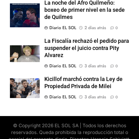
La noche del Afro Quilmeño:
boxeo de primer nivel en la sede
de Quilmes
Diario EL SOL
2 días atrás
0
La Fiscalía rechazó el pedido para
suspender el juicio contra Pity
Alvarez
Diario EL SOL
3 días atrás
0
Kicillof marchó contra la Ley de
Propiedad Privada de Milei
Diario EL SOL
3 días atrás
0
© Copyright 2026 EL SOL SA | Todos los derechos
reservados. Queda prohibida la reproducción total o