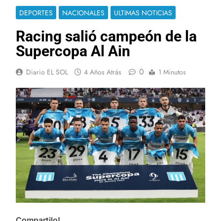
DEPORTES
NACIONALES
ULTIMAS NOTICIAS
Racing salió campeón de la
Supercopa Al Ain
0
Diario EL SOL
4 Años Atrás
1 Minutos
Compartilo!