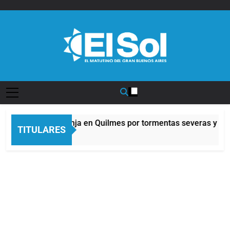
Saltar
al
contenido
Diario EL SOL
Alerta naranja en Quilmes por tormentas severas y fuer
TITULARES
3 Horas Atrás