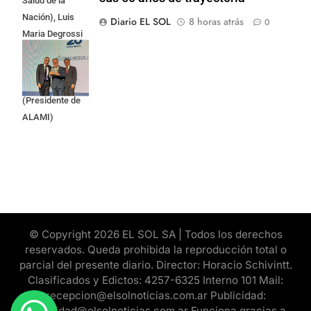
Salud de la
Nación), Luis
Diario EL SOL
8 horas atrás
0
Maria Degrossi
(Presidente de
Apres Salud) y
Cristian Mazza
(Presidente de
ALAMI)
© Copyright 2026 EL SOL SA | Todos los derechos
reservados. Queda prohibida la reproducción total o
parcial del presente diario. Director: Horacio Schivintt.
Clasificados y Edictos: 4257-6325 Interno 101 Mail:
recepcion@elsolnoticias.com.ar Publicidad:
publicidad@elsolnoticias.com.ar Funciona gracias a