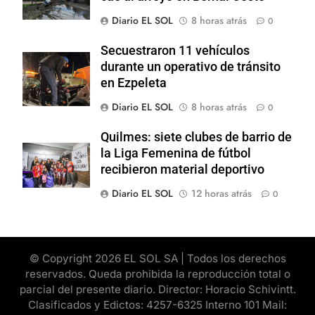
Diario EL SOL
8 horas atrás
0
Secuestraron 11 vehículos
durante un operativo de tránsito
en Ezpeleta
Diario EL SOL
8 horas atrás
0
Quilmes: siete clubes de barrio de
la Liga Femenina de fútbol
recibieron material deportivo
Diario EL SOL
12 horas atrás
0
© Copyright 2026 EL SOL SA | Todos los derechos
reservados. Queda prohibida la reproducción total o
parcial del presente diario. Director: Horacio Schivintt.
Clasificados y Edictos: 4257-6325 Interno 101 Mail: