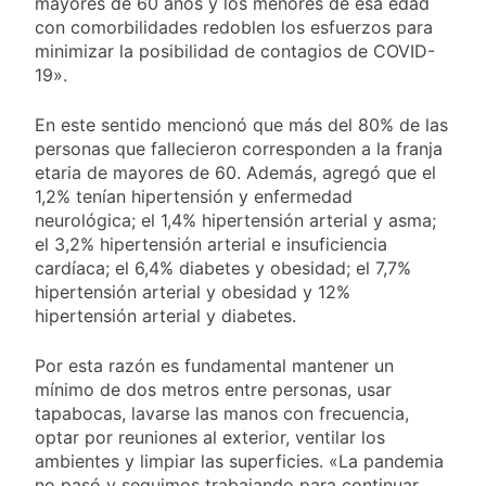
mayores de 60 años y los menores de esa edad
miércoles 5 de
20 Horas Atrás
agosto: vuelve el frío
con comorbilidades redoblen los esfuerzos para
Confirmaron la visita
polar al AMBA
minimizar la posibilidad de contagios de COVID-
del papa León XIV a la
19».
Argentina
20 Horas Atrás
Quilmes recibe a
En este sentido mencionó que más del 80% de las
Gimnasia de Jujuy con
personas que fallecieron corresponden a la franja
la necesidad de volver
21 Horas Atrás
al triunfo
etaria de mayores de 60. Además, agregó que el
Caso Loan: crecen
1,2% tenían hipertensión y enfermedad
las críticas al fiscal
neurológica; el 1,4% hipertensión arterial y asma;
por presuntas
1 Día Atrás
contradicciones en la
el 3,2% hipertensión arterial e insuficiencia
investigación
cardíaca; el 6,4% diabetes y obesidad; el 7,7%
hipertensión arterial y obesidad y 12%
hipertensión arterial y diabetes.
Por esta razón es fundamental mantener un
mínimo de dos metros entre personas, usar
tapabocas, lavarse las manos con frecuencia,
optar por reuniones al exterior, ventilar los
ambientes y limpiar las superficies. «La pandemia
no pasó y seguimos trabajando para continuar