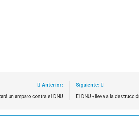
ó a Brasil tras la rebaja diplomática y atribuyó la medida a 
Anterior:
Siguiente:
tará un amparo contra el DNU
El DNU «lleva a la destrucci