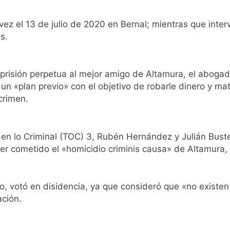
lmes a un hombre que amenazó a Milei a través de TikTok
 vez el 13 de julio de 2020 en Bernal; mientras que inter
ra capacitan a agentes municipales de Quilmes en la causa 
s.
mes: reconocieron a Apres Salud por sus 50 años de trayector
 prisión perpetua al mejor amigo de Altamura, el aboga
n «plan previo» con el objetivo de robarle dinero y mata
las intervenciones hídricas en Berazategui y Quilmes
crimen.
nuevos casos de la fiebre chikungunya en el país
l en lo Criminal (TOC) 3, Rubén Hernández y Julián Bust
invierno se disfrutaron en familia
r cometido el «homicidio criminis causa» de Altamura,
ede del Festival de Cine de la India 2026 con entrada libre y g
ato, votó en disidencia, ya que consideró que «no exist
ntado como nuevo refuerzo de Colo Colo y promete dar pelea
ación.
gentinos cerraron en baja y el riesgo país volvió a subir