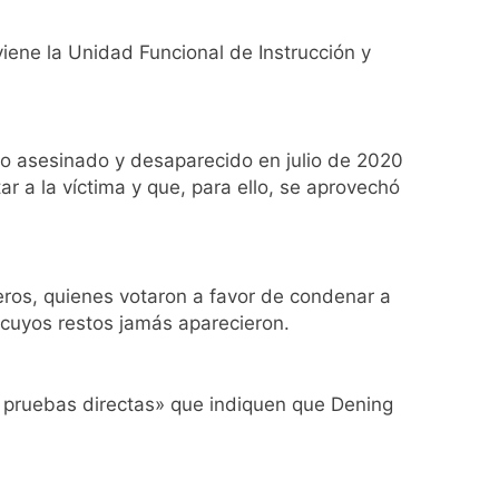
viene la Unidad Funcional de Instrucción y
Malvinas
ia
do asesinado y desaparecido en julio de 2020
r a la víctima y que, para ello, se aprovechó
eros, quienes votaron a favor de condenar a
 cuyos restos jamás aparecieron.
ratuita
en pruebas directas» que indiquen que Dening
 por el arco