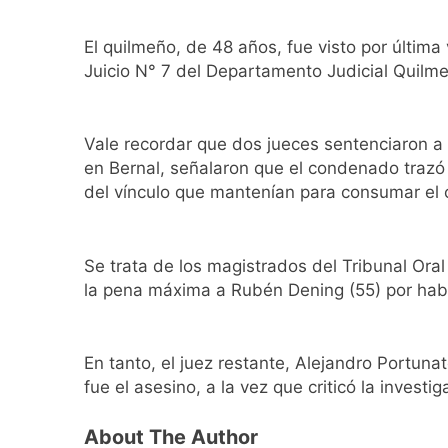
Detuvieron en Qui
23 Horas Atrás
El quilmeño, de 48 años, fue visto por última
Veteranos de Guer
Juicio N° 7 del Departamento Judicial Quilme
23 Horas Atrás
Orgullo para Quil
Vale recordar que dos jueces sentenciaron a
23 Horas Atrás
en Bernal, señalaron que el condenado trazó u
Siguen avanzando 
del vínculo que mantenían para consumar el 
24 Horas Atrás
Se notificaron 21 
1 Día Atrás
Se trata de los magistrados del Tribunal Ora
Las vacaciones de 
la pena máxima a Rubén Dening (55) por habe
1 Día Atrás
Berazategui será s
1 Día Atrás
En tanto, el juez restante, Alejandro Portun
Vozinha fue prese
fue el asesino, a la vez que criticó la investig
1 Día Atrás
Los bonos y ADR ar
About The Author
1 Día Atrás