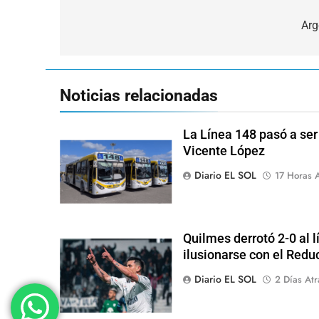
Navegación
de
Arg
entradas
Noticias relacionadas
La Línea 148 pasó a ser
Vicente López
Diario EL SOL
17 Horas A
Quilmes derrotó 2-0 al l
ilusionarse con el Redu
Diario EL SOL
2 Días Atr