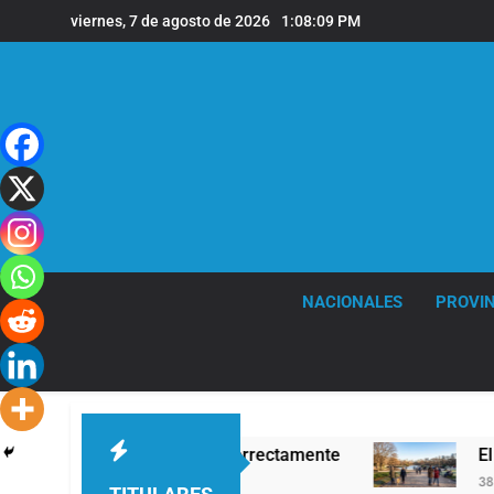
Saltar
viernes, 7 de agosto de 2026
1:08:09 PM
al
contenido
NACIONALES
PROVIN
 secretos para servirla correctamente
El frío 
38 Minutos 