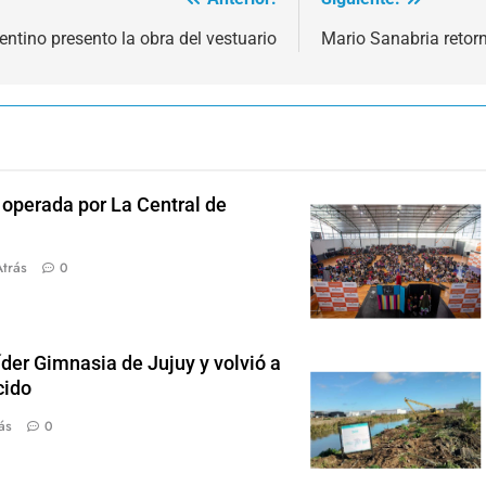
entino presento la obra del vestuario
Mario Sanabria retor
 operada por La Central de
trás
0
íder Gimnasia de Jujuy y volvió a
cido
ás
0