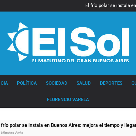
Día Internacional 
El frío polar se instala 
El Senado aprobó la ley 
Día Internacional 
El frío polar se instala 
El Senado aprobó la ley 
Diario EL SOL
CIA
POLÍTICA
SOCIEDAD
SALUD
DEPORTES
Q
FLORENCIO VARELA
polar se instala en Buenos Aires: mejora el tiempo y llegan la
Atrás