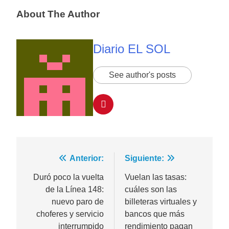
About The Author
Diario EL SOL
See author's posts
Navegación
Anterior:
Siguiente:
de
Duró poco la vuelta
Vuelan las tasas:
de la Línea 148:
cuáles son las
entradas
nuevo paro de
billeteras virtuales y
choferes y servicio
bancos que más
interrumpido
rendimiento pagan