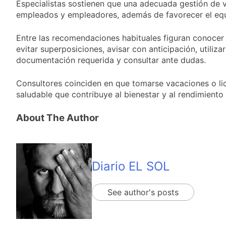
Especialistas sostienen que una adecuada gestión de va
despedir a su padre
1 Día Atrás
empleados y empleadores, además de favorecer el equili
Jorge Messi
Murió Jorge Messi,
padre de Lionel
Entre las recomendaciones habituales figuran conocer l
Messi, a los 68 años
2 Días Atrás
evitar superposiciones, avisar con anticipación, utiliza
Thiago Medina fue
documentación requerida y consultar ante dudas.
imputado
formalmente por
2 Días Atrás
Consultores coinciden en que tomarse vacaciones o lic
abuso sexual
La CGT y las dos
saludable que contribuye al bienestar y al rendimiento 
CTA profundizan su
plan de lucha con
2 Días Atrás
About The Author
nuevas marchas
contra el Gobierno
Diario EL SOL
See author's posts