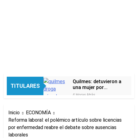
Quilmes: detuvieron a
TITULARES
una mujer por
intentar ingresar
4 Horas Atrás
droga a una cárcel
El peronismo
escondida en la ropa
recupera aire en el
de su hija
Inicio
ECONOMÍA
Senado frente a los
5 Horas Atrás
errores libertarios
Reforma laboral: el polémico artículo sobre licencias
Una camioneta de
por enfermedad reabre el debate sobre ausencias
mudanzas casi cae al
arroyo en Bernal
laborales
5 Horas Atrás