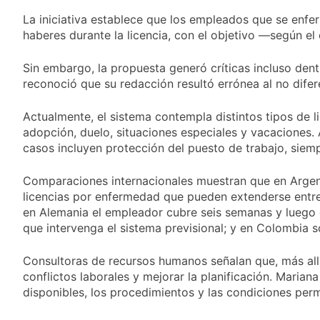
Valencia
11 Horas Atrás
La iniciativa establece que los empleados que se enfer
Carlos Balor y
monseñor Tissera en
haberes durante la licencia, con el objetivo —según e
la celebración por
13 Horas Atrás
San Cayetano
Sin embargo, la propuesta generó críticas incluso dentr
La bronquiolitis es
una infección
reconoció que su redacción resultó errónea al no dife
respiratoria aguda en
14 Horas Atrás
los bebés
El último adiós al
Actualmente, el sistema contempla distintos tipos de 
papá de Leo Messi
adopción, duelo, situaciones especiales y vacaciones
casos incluyen protección del puesto de trabajo, siemp
15 Horas Atrás
Quilmes recibe a
Almagro con la mira
Comparaciones internacionales muestran que en Argent
puesta en el Reducido
15 Horas Atrás
licencias por enfermedad que pueden extenderse entre 
La crisis económica
en Alemania el empleador cubre seis semanas y luego el
también llega a los
que intervenga el sistema previsional; y en Colombia so
templos: casi la
1 Día Atrás
mitad de quienes
Economía en dos
Consultoras de recursos humanos señalan que, más allá
buscan ayuda pide
velocidades
conflictos laborales y mejorar la planificación. Maria
alimentos, dinero o
1 Día Atrás
trabajo
disponibles, los procedimientos y las condiciones per
Lionel Messi llegará a
Rosario para