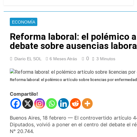
Oeste
Secuestraron 11
vehículos durante un
operativo de tránsito
5 Horas Atrás
en Ezpeleta
ECONOMÍA
El embajador
argentino en Brasil
Reforma laboral: el polémico a
llegó para reunirse
5 Horas Atrás
con Quirno
debate sobre ausencias labora
Quilmes lo dejó
escapar y empató 1 a
1 con Almagro
6 Horas Atrás
0
Diario EL SOL
6 Meses Atrás
3 Minutos
Las ventas
minoristas cayeron
3,8% en julio
7 Horas Atrás
Reforma laboral: el polémico artículo sobre licencias por enfermedad
Quilmes: siete clubes
de barrio de la Liga
Compartilo!
Femenina de fútbol
9 Horas Atrás
recibieron material
Consejo Federal del
deportivo
Trabajo: un nuevo
reclamo por el
Buenos Aires, 18 febrero — El controvertido artículo 
10 Horas Atrás
respeto al
Diputados, volvió a poner en el centro del debate el r
Boca oficializó la
federalismo
N° 20.744.
llegada de Enner