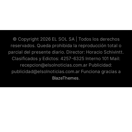
© Copyright 2026 EL SOL SA | Todos los derechos
reservados. Queda prohibida la reproducción total o
parcial del presente diario. Director: Horacio Schivintt.
Clasificados y Edictos: 4257-6325 Interno 101 Mail:
recepcion@elsolnoticias.com.ar Publicidad:
publicidad@elsolnoticias.com.ar Funciona gracias a
.
BlazeThemes