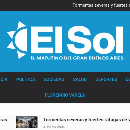
Marcha al Congreso: cor
pr
Tormentas severas y fuertes 
Senado debate el proye
Día del Cirujano Torácico:
Marcha al Congreso: cor
pr
Tormentas severas y fuertes 
Senado debate el proye
Día del Cirujano Torácico:
Diario EL SOL
CIA
POLÍTICA
SOCIEDAD
SALUD
DEPORTES
Q
FLORENCIO VARELA
Tormentas severas y fuertes ráfagas de viento: más de 10 
4 Horas Atrás