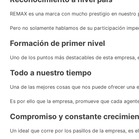
Aires: mejora el
1 Día Atrás
tiempo y llegan las
Día de San Cayetano:
temperaturas más
REMAX es una marca con mucho prestigio en nuestro paí
por qué se celebra
bajas de la semana
cada 7 de agosto y
1 Día Atrás
qué representa para
Pero no solamente hablamos de su participación impeca
El Senado aprobó la
los argentinos
ley de propiedad
privada, pero el
Formación de primer nivel
1 Día Atrás
Gobierno debió
Incidentes frente al
eliminar otro capítulo
Congreso durante la
Uno de los puntos más destacables de esta empresa, en
protesta contra la
2 Días Atrás
Ley de Propiedad
La Fiscalía rechazó el
Todo a nuestro tiempo
Privada: hubo
pedido para
detenidos y
suspender el juicio
2 Días Atrás
enfrentamientos
Una de las mejores cosas que nos puede ofrecer una e
contra Pity Alvarez
67 barrios full LED en
Florencio Varela
Es por ello que la empresa, promueve que cada agente 
2 Días Atrás
El temporal se
Compromiso y constante crecimien
despide del AMBA:
cuándo dejará de
2 Días Atrás
llover y llega una ola
Un ideal que corre por los pasillos de la empresa, es 
Kicillof marchó
de frío con mínimas
contra la Ley de