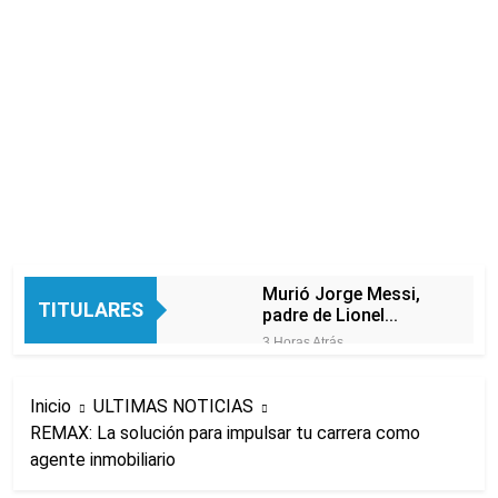
Murió Jorge Messi,
TITULARES
padre de Lionel
Messi, a los 68 años
3 Horas Atrás
Thiago Medina fue
imputado
Inicio
ULTIMAS NOTICIAS
formalmente por
5 Horas Atrás
abuso sexual
REMAX: La solución para impulsar tu carrera como
La CGT y las dos
agente inmobiliario
CTA profundizan su
plan de lucha con
5 Horas Atrás