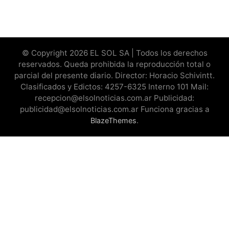
© Copyright 2026 EL SOL SA | Todos los derechos
reservados. Queda prohibida la reproducción total o
parcial del presente diario. Director: Horacio Schivintt.
Clasificados y Edictos: 4257-6325 Interno 101 Mail:
recepcion@elsolnoticias.com.ar Publicidad:
publicidad@elsolnoticias.com.ar Funciona gracias a
.
BlazeThemes