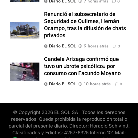
Diario EL SOL
7 horas atrás
0
Renunció el subsecretario de
Seguridad de Quilmes, Hernán
Ocampo, tras la difusión de chats
privados
Diario EL SOL
9 horas atrás
0
Candela Arizaga confirmó que
tuvo un «brote psicótico» por
consumo con Facundo Moyano
Diario EL SOL
10 horas atrás
0
© Copyright 2026 EL SOL SA | Todos los derechos
reservados. Queda prohibida la reproducción total o
parcial del presente diario. Director: Horacio Schivintt.
Clasificados y Edictos: 4257-6325 Interno 101 Mail: