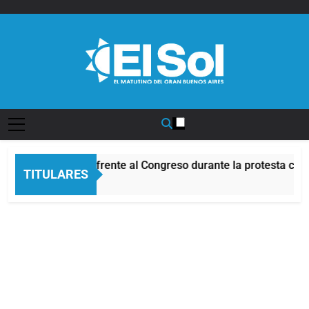
Saltar
al
contenido
Diario EL SOL
Incidentes frente al Congreso durante la protesta cont
TITULARES
6 Horas Atrás