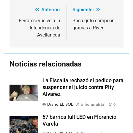
Anterior:
Siguiente:
Navegación
de
Ferraresi vuelve a la
Boca gritó campeón
Intendencia de
gracias a River
entradas
Avellaneda
Noticias relacionadas
La Fiscalía rechazó el pedido para
suspender el juicio contra Pity
Alvarez
Diario EL SOL
6 horas atrás
0
67 barrios full LED en Florencio
Varela