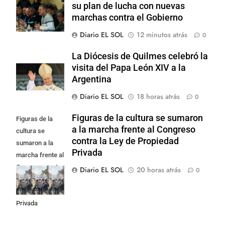
su plan de lucha con nuevas
marchas contra el Gobierno
Diario EL SOL
12 minutos atrás
0
La Diócesis de Quilmes celebró la
visita del Papa León XIV a la
Argentina
Diario EL SOL
18 horas atrás
0
Figuras de la cultura se sumaron
Figuras de la
a la marcha frente al Congreso
cultura se
contra la Ley de Propiedad
sumaron a la
Privada
marcha frente al
Congreso contra
Diario EL SOL
20 horas atrás
0
la Ley de
Propiedad
Privada