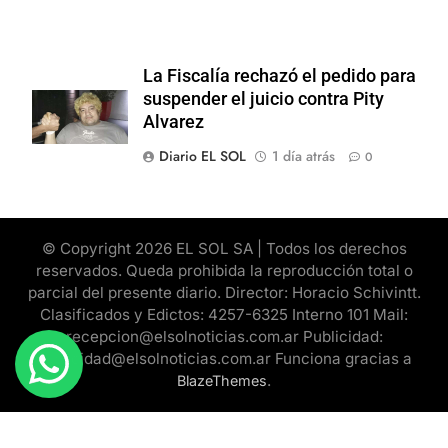
La Fiscalía rechazó el pedido para
suspender el juicio contra Pity
Alvarez
Diario EL SOL
1 día atrás
0
© Copyright 2026 EL SOL SA | Todos los derechos
reservados. Queda prohibida la reproducción total o
parcial del presente diario. Director: Horacio Schivintt.
Clasificados y Edictos: 4257-6325 Interno 101 Mail:
recepcion@elsolnoticias.com.ar Publicidad:
publicidad@elsolnoticias.com.ar Funciona gracias a
.
BlazeThemes