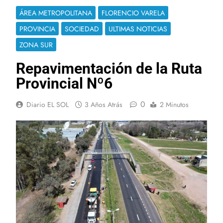
ÁREA METROPOLITANA
FLORENCIO VARELA
PROVINCIA
SOCIEDAD
ULTIMAS NOTICIAS
ZONA SUR
Repavimentación de la Ruta
Provincial Nº6
0
Diario EL SOL
3 Años Atrás
2 Minutos