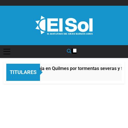
Saltar
al
contenido
Diario EL SOL
Alerta naranja en Quilmes por tormentas severas y fuert
TITULARES
9 Horas Atrás