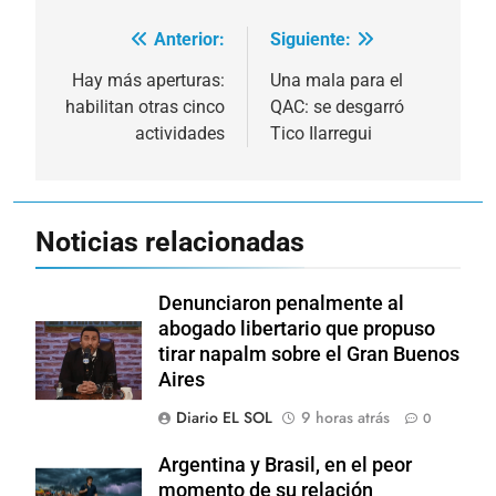
Anterior:
Siguiente:
Navegación
de
Hay más aperturas:
Una mala para el
habilitan otras cinco
QAC: se desgarró
entradas
actividades
Tico Ilarregui
Noticias relacionadas
Denunciaron penalmente al
abogado libertario que propuso
tirar napalm sobre el Gran Buenos
Aires
Diario EL SOL
9 horas atrás
0
Argentina y Brasil, en el peor
momento de su relación