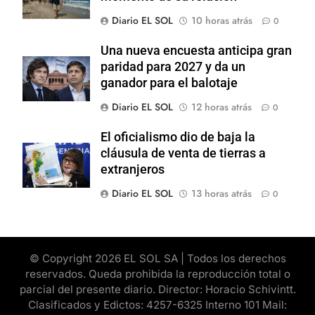
Diario EL SOL
10 horas atrás
0
Una nueva encuesta anticipa gran
paridad para 2027 y da un
ganador para el balotaje
Diario EL SOL
12 horas atrás
0
El oficialismo dio de baja la
cláusula de venta de tierras a
extranjeros
Diario EL SOL
13 horas atrás
0
© Copyright 2026 EL SOL SA | Todos los derechos
reservados. Queda prohibida la reproducción total o
parcial del presente diario. Director: Horacio Schivintt.
Clasificados y Edictos: 4257-6325 Interno 101 Mail: