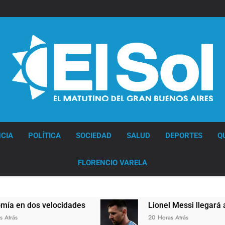
Diario EL SOL
CIA
POLÍTICA
SOCIEDAD
SALUD
DEPORTES
Q
FLORENCIO VARELA
idades
Lionel Messi llegará a Rosario para d
20 Horas Atrás