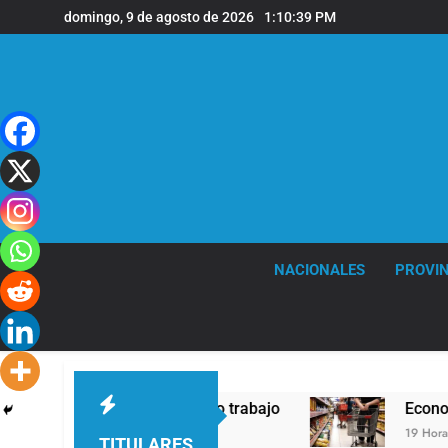
Saltar
domingo, 9 de agosto de 2026
1:10:40 PM
al
contenido
NACIONALES
PROVIN
ntos, dinero o trabajo
Economía en dos veloc
19 Horas Atrás
TITULARES