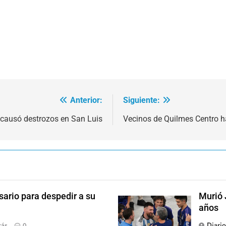
Anterior:
Siguiente:
 causó destrozos en San Luis
Vecinos de Quilmes Centro ha
sario para despedir a su
Murió 
años
Diari
rás
0