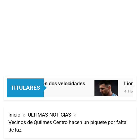
Economía en dos velocidades
Lionel M
TITULARES
3 Horas Atrás
4 Horas At
Inicio
ULTIMAS NOTICIAS
Vecinos de Quilmes Centro hacen un piquete por falta
de luz