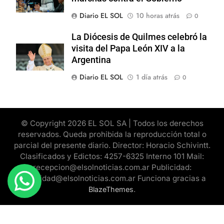
Diario EL SOL
10 horas atrás
0
La Diócesis de Quilmes celebró la
visita del Papa León XIV a la
Argentina
Diario EL SOL
1 día atrás
0
© Copyright 2026 EL SOL SA | Todos los derechos
reservados. Queda prohibida la reproducción total o
parcial del presente diario. Director: Horacio Schivintt.
Clasificados y Edictos: 4257-6325 Interno 101 Mail:
recepcion@elsolnoticias.com.ar Publicidad:
publicidad@elsolnoticias.com.ar Funciona gracias a
.
BlazeThemes