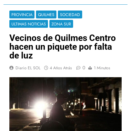
PROVINCIA
QUILMES
SOCIEDAD
ULTIMAS NOTICIAS
ZONA SUR
Vecinos de Quilmes Centro
hacen un piquete por falta
de luz
0
Diario EL SOL
4 Años Atrás
1 Minutos