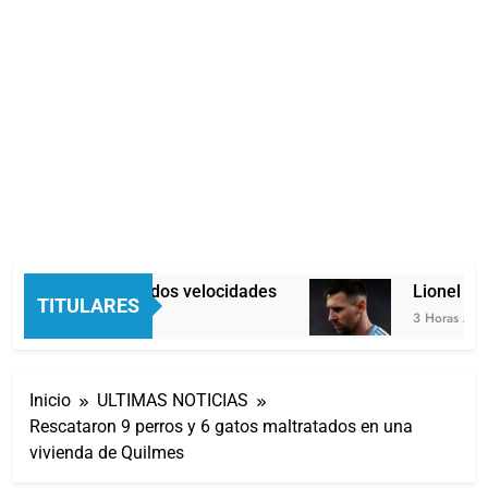
Economía en dos velocidades
Lionel Mes
TITULARES
2 Horas Atrás
3 Horas Atrás
Inicio
ULTIMAS NOTICIAS
Rescataron 9 perros y 6 gatos maltratados en una
vivienda de Quilmes