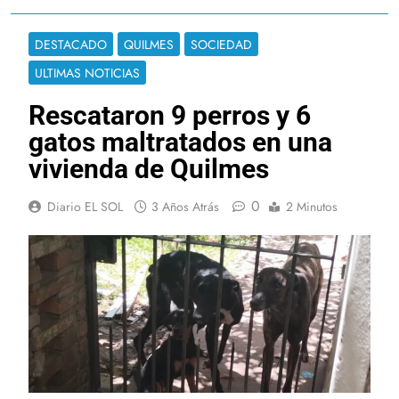
DESTACADO
QUILMES
SOCIEDAD
ULTIMAS NOTICIAS
Rescataron 9 perros y 6
gatos maltratados en una
vivienda de Quilmes
0
Diario EL SOL
3 Años Atrás
2 Minutos