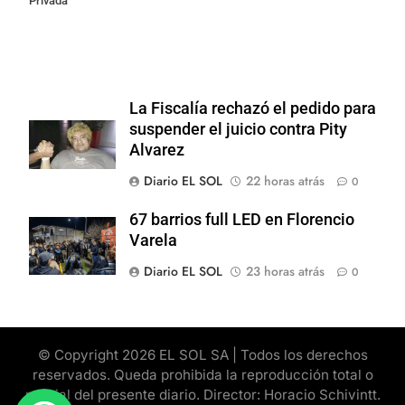
Privada
La Fiscalía rechazó el pedido para
suspender el juicio contra Pity
Alvarez
Diario EL SOL
22 horas atrás
0
67 barrios full LED en Florencio
Varela
Diario EL SOL
23 horas atrás
0
© Copyright 2026 EL SOL SA | Todos los derechos
reservados. Queda prohibida la reproducción total o
parcial del presente diario. Director: Horacio Schivintt.