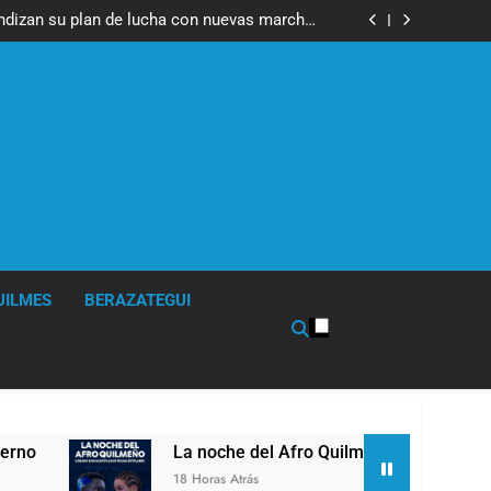
fue imputado formalmente por abuso sexual
ndizan su plan de lucha con nuevas marchas
contra el Gobierno
fue imputado formalmente por abuso sexual
ndizan su plan de lucha con nuevas marchas
contra el Gobierno
UILMES
BERAZATEGUI
La noche del Afro Quilmeño: boxeo de primer niv
18 Horas Atrás