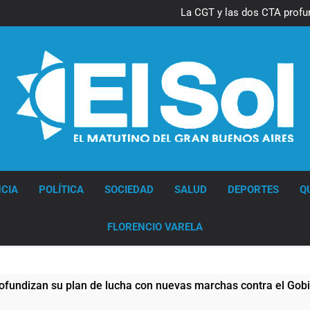
Thiago Medina 
La CGT y las dos CTA profu
Thiago Medina 
La CGT y las dos CTA profu
Diario EL SOL
CIA
POLÍTICA
SOCIEDAD
SALUD
DEPORTES
Q
FLORENCIO VARELA
n su plan de lucha con nuevas marchas contra el Gobierno