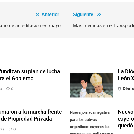
Anterior:
Siguiente:
dario de acreditación en mayo
Más medidas en el transport
fundizan su plan de lucha
La Dió
ra el Gobierno
León X
Diari
ás
0
sumaron a la marcha frente
Nueva 
Nueva jornada negativa
y de Propiedad Privada
cayero
para los activos
quedó 
argentinos: cayeron las
rás
0
acciones en Wall Street y