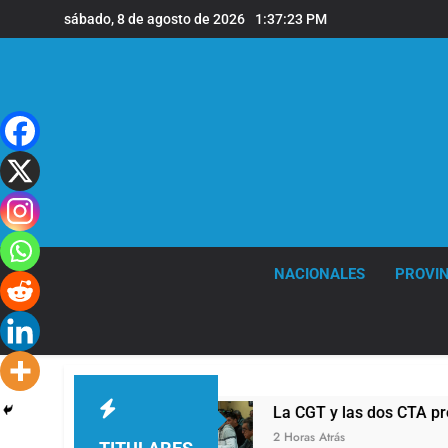
Saltar
sábado, 8 de agosto de 2026
1:37:24 PM
al
contenido
NACIONALES
PROVIN
buso sexual
La CGT y las dos CTA profundiza
2 Horas Atrás