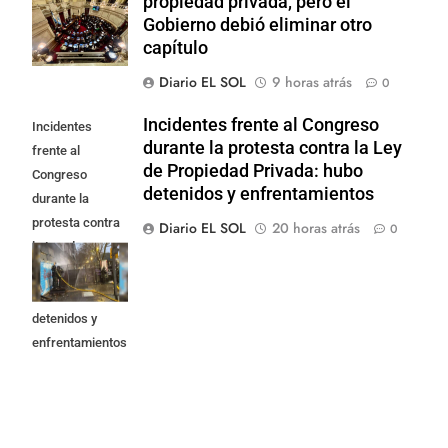
propiedad privada, pero el
Gobierno debió eliminar otro
capítulo
Diario EL SOL
9 horas atrás
0
Incidentes frente al Congreso
Incidentes
durante la protesta contra la Ley
frente al
de Propiedad Privada: hubo
Congreso
detenidos y enfrentamientos
durante la
protesta contra
Diario EL SOL
20 horas atrás
0
la Ley de
Propiedad
Privada: hubo
detenidos y
enfrentamientos