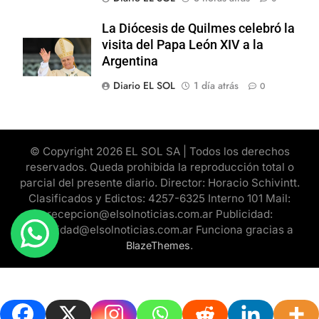
La Diócesis de Quilmes celebró la
visita del Papa León XIV a la
Argentina
Diario EL SOL
1 día atrás
0
© Copyright 2026 EL SOL SA | Todos los derechos
reservados. Queda prohibida la reproducción total o
parcial del presente diario. Director: Horacio Schivintt.
Clasificados y Edictos: 4257-6325 Interno 101 Mail:
recepcion@elsolnoticias.com.ar Publicidad:
publicidad@elsolnoticias.com.ar Funciona gracias a
.
BlazeThemes