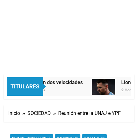
Economía en dos velocidades
Lionel M
TITULARES
58 Minutos Atrás
2 Horas Atr
Inicio
SOCIEDAD
Reunión entre la UNAJ e YPF