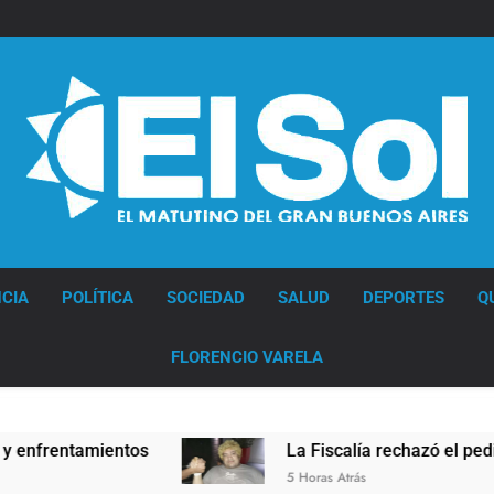
Diario EL SOL
CIA
POLÍTICA
SOCIEDAD
SALUD
DEPORTES
Q
FLORENCIO VARELA
rentamientos
La Fiscalía rechazó el pedido par
5 Horas Atrás