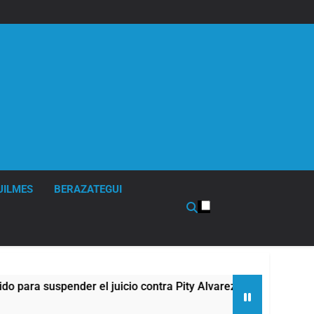
UILMES
BERAZATEGUI
a suspender el juicio contra Pity Alvarez
67 ba
5 Hora