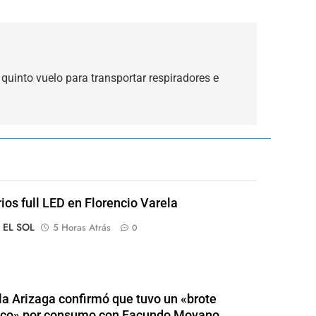
 quinto vuelo para transportar respiradores e
rios full LED en Florencio Varela
o EL SOL
5 Horas Atrás
0
a Arizaga confirmó que tuvo un «brote
ico» por consumo con Facundo Moyano