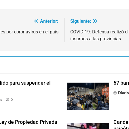
Anterior:
Siguiente:
es por coronavirus en el país
COVID-19: Defensa realizó el
insumos a las provincias
dido para suspender el
67 bar
Diari
ás
0
 Ley de Propiedad Privada
Candel
psicót