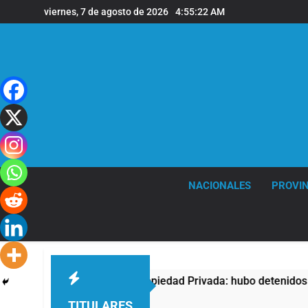
Saltar
viernes, 7 de agosto de 2026
4:55:23 AM
al
contenido
NACIONALES
PROVIN
esta contra la Ley de Propiedad Privada: hubo detenidos y enf
TITULARES