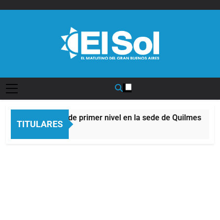
Saltar
al
contenido
Diario EL SOL
 Quilmeño: boxeo de primer nivel en la sede de Quilmes
TITULARES