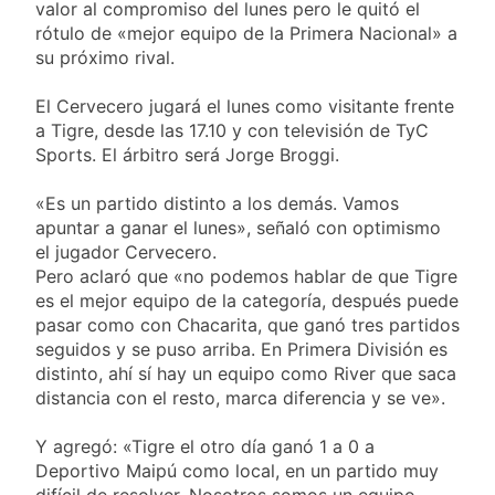
Propiedad Privada
valor al compromiso del lunes pero le quitó el
Nueva jornada
rótulo de «mejor equipo de la Primera Nacional» a
negativa para los
activos argentinos:
su próximo rival.
2 Días Atrás
cayeron las acciones
Jorge Macri condenó
en Wall Street y el
El Cervecero jugará el lunes como visitante frente
los disturbios frente
riesgo país quedó al
al Congreso y
a Tigre, desde las 17.10 y con televisión de TyC
2 Días Atrás
borde de los 450
calificó a los
Sports. El árbitro será Jorge Broggi.
Día Internacional de
puntos
responsables como
la Cerveza: los tres
«delincuentes
secretos para
«Es un partido distinto a los demás. Vamos
2 Días Atrás
anarquistas»
servirla
apuntar a ganar el lunes», señaló con optimismo
El frío polar se
correctamente
el jugador Cervecero.
instala en Buenos
Aires: mejora el
Pero aclaró que «no podemos hablar de que Tigre
2 Días Atrás
tiempo y llegan las
es el mejor equipo de la categoría, después puede
Día de San Cayetano:
temperaturas más
pasar como con Chacarita, que ganó tres partidos
por qué se celebra
bajas de la semana
cada 7 de agosto y
seguidos y se puso arriba. En Primera División es
2 Días Atrás
qué representa para
distinto, ahí sí hay un equipo como River que saca
El Senado aprobó la
los argentinos
distancia con el resto, marca diferencia y se ve».
ley de propiedad
privada, pero el
2 Días Atrás
Gobierno debió
Y agregó: «Tigre el otro día ganó 1 a 0 a
Incidentes frente al
eliminar otro capítulo
Deportivo Maipú como local, en un partido muy
Congreso durante la
protesta contra la
difícil de resolver. Nosotros somos un equipo