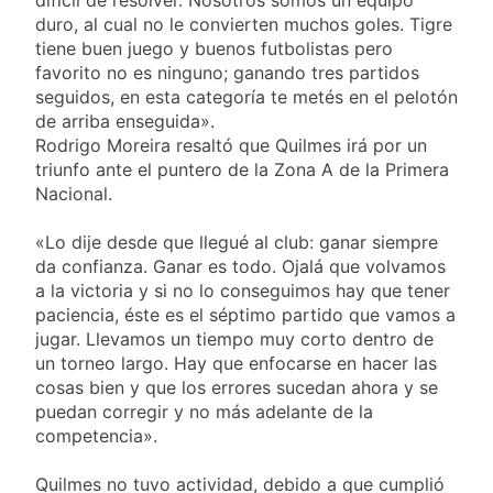
2 Días Atrás
Ley de Propiedad
duro, al cual no le convierten muchos goles. Tigre
La Fiscalía rechazó el
Privada: hubo
tiene buen juego y buenos futbolistas pero
pedido para
detenidos y
suspender el juicio
favorito no es ninguno; ganando tres partidos
2 Días Atrás
enfrentamientos
contra Pity Alvarez
seguidos, en esta categoría te metés en el pelotón
67 barrios full LED en
de arriba enseguida».
Florencio Varela
Rodrigo Moreira resaltó que Quilmes irá por un
2 Días Atrás
triunfo ante el puntero de la Zona A de la Primera
El temporal se
Nacional.
despide del AMBA:
cuándo dejará de
2 Días Atrás
llover y llega una ola
«Lo dije desde que llegué al club: ganar siempre
Kicillof marchó
de frío con mínimas
da confianza. Ganar es todo. Ojalá que volvamos
contra la Ley de
cercanas a 1°C
Propiedad Privada de
a la victoria y si no lo conseguimos hay que tener
2 Días Atrás
Milei
paciencia, éste es el séptimo partido que vamos a
jugar. Llevamos un tiempo muy corto dentro de
un torneo largo. Hay que enfocarse en hacer las
cosas bien y que los errores sucedan ahora y se
puedan corregir y no más adelante de la
competencia».
Quilmes no tuvo actividad, debido a que cumplió