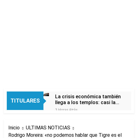
La crisis económica también
TITULARES
llega a los templos: casi la
mitad de quienes buscan
3 Horas Atrás
ayuda pide alimentos, dinero
Economía en dos
o trabajo
velocidades
Inicio
ULTIMAS NOTICIAS
9 Horas Atrás
Rodrigo Moreira: «no podemos hablar que Tigre es el
Lionel Messi llegará a