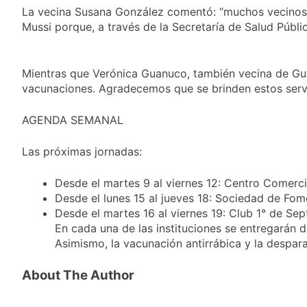
«brote psicótico» por
2 Días Atrás
privados
La vecina Susana González comentó: “muchos vecinos a
consumo con
La Libertad Avanza
Mussi porque, a través de la Secretaría de Salud Públic
Facundo Moyano
consiguió la mayoría
y rechazó el pedido
2 Días Atrás
del peronismo de
Masiva movilización
Mientras que Verónica Guanuco, también vecina de Guti
girar el proyecto a
al Congreso contra el
comisión
vacunaciones. Agradecemos que se brinden estos servi
proyecto oficial de
2 Días Atrás
Ley de Propiedad
La Diócesis de
AGENDA SEMANAL
Privada
Quilmes celebra la
fiesta de San
2 Días Atrás
Las próximas jornadas:
Cayetano
Desde el martes 9 al viernes 12: Centro Comerci
Desde el lunes 15 al jueves 18: Sociedad de Fome
Desde el martes 16 al viernes 19: Club 1° de Sep
En cada una de las instituciones se entregarán di
Asimismo, la vacunación antirrábica y la despara
About The Author