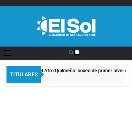
Saltar
al
contenido
Diario EL SOL
La noche del Afro Quilmeño: boxeo de primer nivel en l
TITULARES
11 Horas Atrás