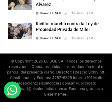
Alvarez
Diario EL SOL
1 día atrás
0
Kicillof marchó contra la Ley de
Propiedad Privada de Milei
Diario EL SOL
1 día atrás
0
© Copyright 2026 EL SOL SA | Todos los derechos
reservados. Queda prohibida la reproducción total o
parcial del presente diario. Director: Horacio Schivintt.
Clasificados y Edictos: 4257-6325 Interno 101 Mail:
recepcion@elsolnoticias.com.ar Publicidad:
publicidad@elsolnoticias.com.ar Funciona gracias a
.
BlazeThemes