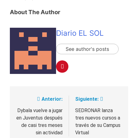
About The Author
Diario EL SOL
See author's posts
Anterior:
Siguiente:
Navegación
de
Dybala vuelve a jugar
SEDRONAR lanza
en Juventus después
tres nuevos cursos a
entradas
de casi tres meses
través de su Campus
sin actividad
Virtual