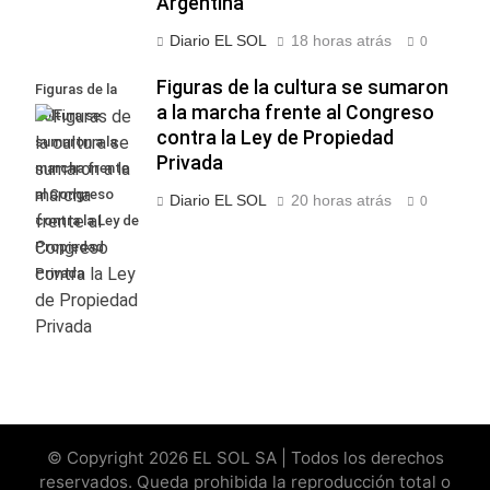
Argentina
Diario EL SOL
18 horas atrás
0
Figuras de la cultura se sumaron
Figuras de la
a la marcha frente al Congreso
cultura se
contra la Ley de Propiedad
sumaron a la
Privada
marcha frente
al Congreso
Diario EL SOL
20 horas atrás
0
contra la Ley de
Propiedad
Privada
© Copyright 2026 EL SOL SA | Todos los derechos
reservados. Queda prohibida la reproducción total o