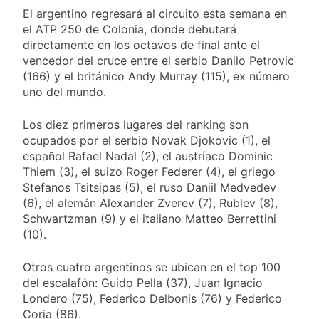
«brote psicótico» por
2 Días Atrás
privados
El argentino regresará al circuito esta semana en
consumo con
La Libertad Avanza
el ATP 250 de Colonia, donde debutará
Facundo Moyano
consiguió la mayoría
directamente en los octavos de final ante el
y rechazó el pedido
2 Días Atrás
vencedor del cruce entre el serbio Danilo Petrovic
del peronismo de
Masiva movilización
(166) y el británico Andy Murray (115), ex número
girar el proyecto a
al Congreso contra el
comisión
uno del mundo.
proyecto oficial de
2 Días Atrás
Ley de Propiedad
La Diócesis de
Los diez primeros lugares del ranking son
Privada
Quilmes celebra la
ocupados por el serbio Novak Djokovic (1), el
fiesta de San
2 Días Atrás
español Rafael Nadal (2), el austríaco Dominic
Cayetano
Thiem (3), el suizo Roger Federer (4), el griego
Stefanos Tsitsipas (5), el ruso Daniil Medvedev
(6), el alemán Alexander Zverev (7), Rublev (8),
Schwartzman (9) y el italiano Matteo Berrettini
(10).
Otros cuatro argentinos se ubican en el top 100
del escalafón: Guido Pella (37), Juan Ignacio
Londero (75), Federico Delbonis (76) y Federico
Coria (86).