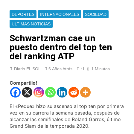
Gobierno debió
Incidentes frente al
eliminar otro capítulo
Congreso durante la
DEPORTES
INTERNACIONALES
SOCIEDAD
protesta contra la
1 Día Atrás
Ley de Propiedad
ULTIMAS NOTICIAS
La Fiscalía rechazó el
Privada: hubo
pedido para
detenidos y
Schwartzman cae un
suspender el juicio
1 Día Atrás
enfrentamientos
contra Pity Alvarez
puesto dentro del top ten
67 barrios full LED en
Florencio Varela
del ranking ATP
2 Días Atrás
El temporal se
0
Diario EL SOL
6 Años Atrás
1 Minutos
despide del AMBA:
cuándo dejará de
2 Días Atrás
llover y llega una ola
Compartilo!
Kicillof marchó
de frío con mínimas
contra la Ley de
cercanas a 1°C
Propiedad Privada de
2 Días Atrás
Milei
Renunció el
El «Peque» hizo su ascenso al top ten por primera
subsecretario de
vez en su carrera la semana pasada, después de
Seguridad de
2 Días Atrás
alcanzar las semifinales de Roland Garros, último
Quilmes, Hernán
Candela Arizaga
Grand Slam de la temporada 2020.
Ocampo, tras la
confirmó que tuvo un
difusión de chats