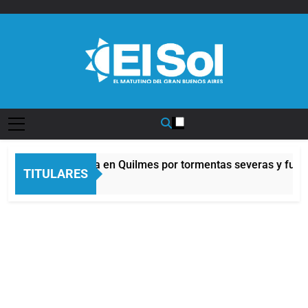
Saltar
al
contenido
Diario EL SOL
Alerta naranja en Quilmes por tormentas severas y fuerte
TITULARES
5 Horas Atrás