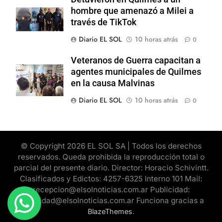
hombre que amenazó a Milei a
través de TikTok
Diario EL SOL
10 horas atrás
0
Veteranos de Guerra capacitan a
agentes municipales de Quilmes
en la causa Malvinas
Diario EL SOL
10 horas atrás
0
© Copyright 2026 EL SOL SA | Todos los derechos
reservados. Queda prohibida la reproducción total o
parcial del presente diario. Director: Horacio Schivintt.
Clasificados y Edictos: 4257-6325 Interno 101 Mail:
recepcion@elsolnoticias.com.ar Publicidad:
publicidad@elsolnoticias.com.ar Funciona gracias a
.
BlazeThemes