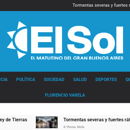
Marcha al Congreso: cor
pr
Tormentas severas y fuertes 
Senado debate el proye
Día del Cirujano Torácico:
Marcha al Congreso: cor
pr
Tormentas severas y fuertes 
Senado debate el proye
Día del Cirujano Torácico:
Diario EL SOL
CIA
POLÍTICA
SOCIEDAD
SALUD
DEPORTES
Q
FLORENCIO VARELA
Tormentas severas y fuertes ráfagas de viento: m
6 Horas Atrás