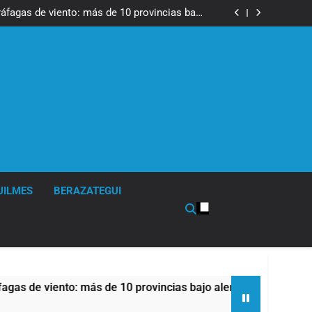
tes, desvíos y operativo de seguridad por la
otesta contra la reforma de la Ley de Tierras
ráfagas de viento: más de 10 provincias bajo
alerta meteorológica
cto sobre propiedad privada con foco en los
desalojos
 una especialidad clave para el cuidado de la
salud respiratoria en el Sanatorio Urquiza
tes, desvíos y operativo de seguridad por la
otesta contra la reforma de la Ley de Tierras
ráfagas de viento: más de 10 provincias bajo
alerta meteorológica
cto sobre propiedad privada con foco en los
desalojos
 una especialidad clave para el cuidado de la
salud respiratoria en el Sanatorio Urquiza
UILMES
BERAZATEGUI
ás de 10 provincias bajo alerta meteorológica