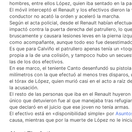
hombres, entre ellos López, quien iba sentado en la par
Femenina de fútbol
24 Horas Atrás
El móvil interceptó el Renault y los efectivos dieron la
recibieron material
Consejo Federal del
deportivo
conductor no acató la orden y aceleró la marcha.
Trabajo: un nuevo
Según el acta policial, desde el Renault habían efect
reclamo por el
1 Día Atrás
impactó contra la puerta derecha del patrullero, lo qu
respeto al
Boca oficializó la
federalismo
bruscamente y causara lesiones leves en la pierna izqu
llegada de Enner
como acompañante, aunque todo eso fue desestimado p
Valencia
1 Día Atrás
Es que para Calviño el patrullero apenas tenía un «toq
Carlos Balor y
propia a la de una colisión, y tampoco hubo un secue
monseñor Tissera en
las de los dos efectivos.
la celebración por
1 Día Atrás
En ese marco, el teniente Canto desenfundó su pistola
San Cayetano
milímetros con la que efectuó al menos tres disparos,
el tórax de López, quien murió casi en el acto a raíz de
la acusación.
El resto de las personas que iba en el Renault huyeron 
único que detuvieron fue al que manejaba tras refugiar
que declaró en el juicio que ese joven no tenía armas.
El efectivo está en «disponibilidad simple» por
Asuntos
causa, mientras que por la muerte de López no le inici