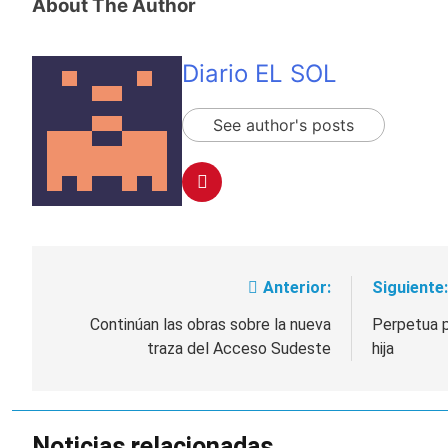
About The Author
Diario EL SOL
See author's posts
Anterior:
Siguiente:
Navegación
de
Continúan las obras sobre la nueva
Perpetua p
traza del Acceso Sudeste
hija
entradas
Noticias relacionadas