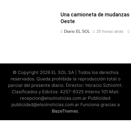
Una camioneta de mudanzas c
Oeste
Diario EL SOL
20 horas atrás
© Copyright 2026 EL SOL SA | Todos los derechos
reservados. Queda prohibida la reproducción total o
parcial del presente diario. Director: Horacio Schivintt.
Clasificados y Edictos: 4257-6325 Interno 101 Mail:
recepcion@elsolnoticias.com.ar Publicidad:
publicidad@elsolnoticias.com.ar Funciona gracias a
.
BlazeThemes