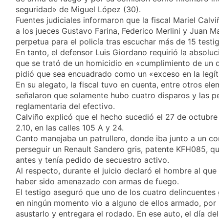
intentar ingresar
18 Horas Atrás
seguridad» de Miguel López (30).
droga a una cárcel
El peronismo
escondida en la ropa
Fuentes judiciales informaron que la fiscal Mariel Calv
recupera aire en el
de su hija
a los jueces Gustavo Farina, Federico Merlini y Juan M
Senado frente a los
20 Horas Atrás
perpetua para el policía tras escuchar más de 15 testi
errores libertarios
Una camioneta de
En tanto, el defensor Luis Giordano requirió la absoluc
mudanzas casi cae al
que se trató de un homicidio en «cumplimiento de un d
arroyo en Bernal
20 Horas Atrás
pidió que sea encuadrado como un «exceso en la legít
Oeste
Secuestraron 11
En su alegato, la fiscal tuvo en cuenta, entre otros el
vehículos durante un
señalaron que solamente hubo cuatro disparos y las pe
operativo de tránsito
20 Horas Atrás
reglamentaria del efectivo.
en Ezpeleta
El embajador
Calviño explicó que el hecho sucedió el 27 de octubre
argentino en Brasil
2.10, en las calles 105 A y 24.
llegó para reunirse
20 Horas Atrás
Canto manejaba un patrullero, donde iba junto a un 
con Quirno
Quilmes lo dejó
perseguir un Renault Sandero gris, patente KFH085, q
escapar y empató 1 a
antes y tenía pedido de secuestro activo.
1 con Almagro
20 Horas Atrás
Al respecto, durante el juicio declaró el hombre al que
Las ventas
haber sido amenazado con armas de fuego.
minoristas cayeron
El testigo aseguró que uno de los cuatro delincuentes gr
3,8% en julio
21 Horas Atrás
en ningún momento vio a alguno de ellos armado, por 
Quilmes: siete clubes
asustarlo y entregara el rodado. En ese auto, el día de
de barrio de la Liga