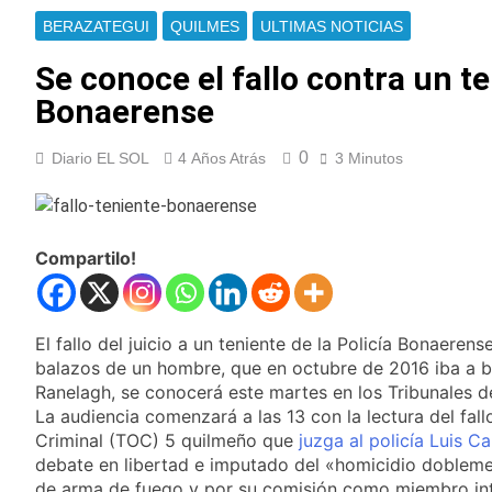
llegada del papa León
Rosario Central vs.
XIV a la Argentina
BERAZATEGUI
QUILMES
ULTIMAS NOTICIAS
Corinthians: ¡No te
pierdas este épico
5 Horas Atrás
Se conoce el fallo contra un te
duelo por la Copa
Aldo Sessa, una vida
Libertadores!
Bonaerense
detrás de la cámara:
el fotógrafo que
5 Horas Atrás
convirtió la mirada en
0
Diario EL SOL
4 Años Atrás
3 Minutos
Messi sigue en
memoria
Rosario tras la
muerte de su padre y
5 Horas Atrás
aún no definió
Identificaron al
cuándo volverá a
policía de civil que
Compartilo!
Miami
habría disparado
6 Horas Atrás
durante los
La Justicia pidió a
incidentes frente al
Manuel Adorni que
Congreso
El fallo del juicio a un teniente de la Policía Bonaeren
justifique su
7 Horas Atrás
balazos de un hombre, que en octubre de 2016 iba a 
patrimonio en una
Alerta por frío
causa por presunto
Ranelagh, se conocerá este martes en los Tribunales d
extremo en Buenos
enriquecimiento
La audiencia comenzará a las 13 con la lectura del fallo
Aires: cómo estará el
7 Horas Atrás
ilícito
Criminal (TOC) 5 quilmeño que
juzga al policía Luis C
tiempo este lunes y
Quilmes: detuvieron a
cuándo comenzará a
debate en libertad e imputado del «homicidio doblem
una mujer por
aflojar el frío
de arma de fuego y por su comisión como miembro int