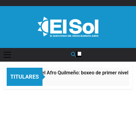
Saltar
al
contenido
Diario EL SOL
La noche del Afro Quilmeño: boxeo de primer nivel en 
TITULARES
13 Horas Atrás