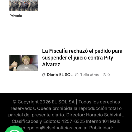
la Ley de
Propiedad
Privada
La Fiscalía rechazó el pedido para
suspender el juicio contra Pity
Alvarez
Diario EL SOL
1 día atrás
0
© Copyright 2026 EL SOL SA | Todos los derechos
reservados. Queda prohibida la reproducción total o
parcial del presente diario. Director: Horacio Schivintt.
Clasificados y Edictos: 4257-6325 Interno 101 Mail:
recepcion@elsolnoticias.com.ar Publicidad: