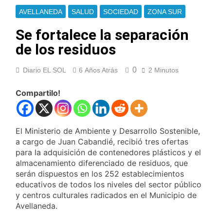
Ley de Propiedad
La Fiscalía rechazó el
AVELLANEDA
SALUD
SOCIEDAD
ZONA SUR
Privada: hubo
pedido para
detenidos y
suspender el juicio
Se fortalece la separación
1 Día Atrás
enfrentamientos
contra Pity Alvarez
67 barrios full LED en
de los residuos
Florencio Varela
1 Día Atrás
0
Diario EL SOL
6 Años Atrás
2 Minutos
El temporal se
despide del AMBA:
cuándo dejará de
Compartilo!
1 Día Atrás
llover y llega una ola
Kicillof marchó
de frío con mínimas
contra la Ley de
cercanas a 1°C
Propiedad Privada de
1 Día Atrás
El Ministerio de Ambiente y Desarrollo Sostenible,
Milei
Renunció el
a cargo de Juan Cabandié, recibió tres ofertas
subsecretario de
para la adquisición de contenedores plásticos y el
Seguridad de
1 Día Atrás
almacenamiento diferenciado de residuos, que
Quilmes, Hernán
Candela Arizaga
serán dispuestos en los 252 establecimientos
Ocampo, tras la
confirmó que tuvo un
difusión de chats
educativos de todos los niveles del sector público
«brote psicótico» por
1 Día Atrás
privados
y centros culturales radicados en el Municipio de
consumo con
La Libertad Avanza
Avellaneda.
Facundo Moyano
consiguió la mayoría