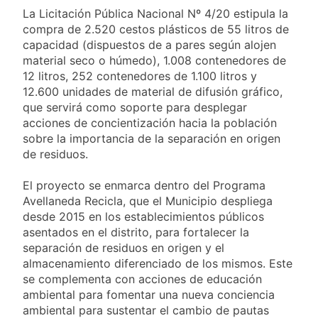
y rechazó el pedido
1 Día Atrás
La Licitación Pública Nacional Nº 4/20 estipula la
del peronismo de
Masiva movilización
compra de 2.520 cestos plásticos de 55 litros de
girar el proyecto a
al Congreso contra el
comisión
capacidad (dispuestos de a pares según alojen
proyecto oficial de
1 Día Atrás
material seco o húmedo), 1.008 contenedores de
Ley de Propiedad
La Diócesis de
12 litros, 252 contenedores de 1.100 litros y
Privada
Quilmes celebra la
12.600 unidades de material de difusión gráfico,
fiesta de San
1 Día Atrás
que servirá como soporte para desplegar
Cayetano
La Línea 148 pasó a
acciones de concientización hacia la población
ser operada por La
sobre la importancia de la separación en origen
Central de Vicente
1 Día Atrás
de residuos.
López
El proyecto se enmarca dentro del Programa
Avellaneda Recicla, que el Municipio despliega
desde 2015 en los establecimientos públicos
asentados en el distrito, para fortalecer la
separación de residuos en origen y el
almacenamiento diferenciado de los mismos. Este
se complementa con acciones de educación
ambiental para fomentar una nueva conciencia
ambiental para sustentar el cambio de pautas