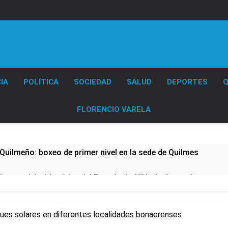
Diario EL SOL
IA
POLÍTICA
SOCIEDAD
SALUD
DEPORTES
Q
FLORENCIO VARELA
Quilmeño: boxeo de primer nivel en la sede de Quilmes
lmes celebró la visita del Papa León XIV a la Argentina
ura se sumaron a la marcha frente al Congreso contra la Ley 
ques solares en diferentes localidades bonaerenses