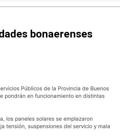
l Street y el riesgo país quedó al borde
nsables como «delincuentes anarquistas»
lidades bonaerenses
turas más bajas de la semana
a los argentinos
ro capítulo
Servicios Públicos de la Provincia de Buenos
se pondrán en funcionamiento en distintas
rivada: hubo detenidos y
ica, los paneles solares se emplazaron
ja tensión, suspensiones del servicio y mala