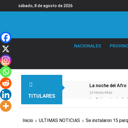
Saltar
sábado, 8 de agosto de 2026
al
contenido
NACIONALES
PROVINC
La noche del Afro 
14 Horas Atrás
TITULARES
La Diócesis de Qui
17 Horas Atrás
Figuras de la cult
Inicio
ULTIMAS NOTICIAS
Se instalaron 15 par
19 Horas Atrás