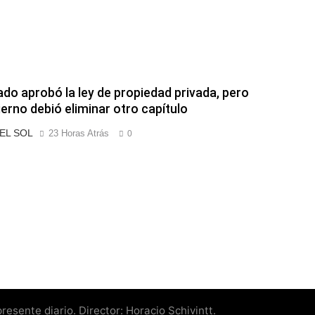
ado aprobó la ley de propiedad privada, pero
ierno debió eliminar otro capítulo
 EL SOL
23 Horas Atrás
0
esente diario. Director: Horacio Schivintt.