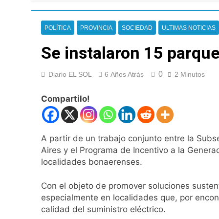
Nueva jornada nega
de los 450 puntos
20 Horas Atrás
POLÍTICA
PROVINCIA
SOCIEDAD
ULTIMAS NOTICIAS
Jorge Macri conde
21 Horas Atrás
Se instalaron 15 parqu
Día Internacional 
22 Horas Atrás
0
Diario EL SOL
6 Años Atrás
2 Minutos
El frío polar se i
22 Horas Atrás
Compartilo!
Día de San Cayetan
22 Horas Atrás
El Senado aprobó l
A partir de un trabajo conjunto entre la Subs
23 Horas Atrás
Aires y el Programa de Incentivo a la Genera
Incidentes frente 
localidades bonaerenses.
enfrentamientos
1 Día Atrás
Con el objeto de promover soluciones sustenta
La Fiscalía rechaz
especialmente en localidades que, por encontr
1 Día Atrás
calidad del suministro eléctrico.
67 barrios full LE