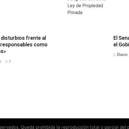
disturbios frente al
El Sen
os responsables como
el Gob
as»
Diario
s
0
rvados. Queda prohibida la reproducción total o parcial del pr