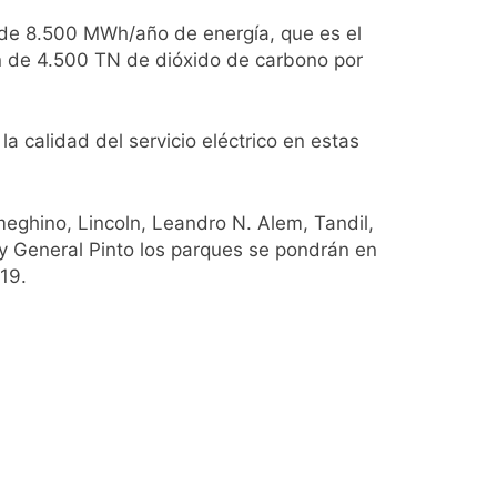
 de 8.500 MWh/año de energía, que es el
ío con mínimas cercanas a 1°C
ón de 4.500 TN de dióxido de carbono por
 calidad del servicio eléctrico en estas
usión de chats privados
acundo Moyano
eghino, Lincoln, Leandro N. Alem, Tandil,
 y General Pinto los parques se pondrán en
girar el proyecto a comisión
19.
d Privada