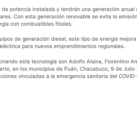
 de potencia instalada y tendrán una generación anual
pide del AMBA: cuándo dejará de llover y llega una ola de fr
ares. Con esta generación renovable se evita la emisi
rgía con combustibles fósiles.
ntra la Ley de Propiedad Privada de Milei
pos de generación diesel, este tipo de energía mejora la
cretario de Seguridad de Quilmes, Hernán Ocampo, tras la dif
 eléctrica para nuevos emprendimientos regionales.
confirmó que tuvo un «brote psicótico» por consumo con F
nando esta tecnología son Adolfo Alsina, Florentino Am
arte, en los municipios de Puán, Chacabuco, 9 de Julio
 consiguió la mayoría y rechazó el pedido del peronismo de 
cciones vinculadas a la emergencia sanitaria del COVID-
n al Congreso contra el proyecto oficial de Ley de Propieda
lmes celebra la fiesta de San Cayetano
 a ser operada por La Central de Vicente López