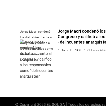
Jorge Macri condenó los 
Jorge Macri condenó
Congreso y calificó a l
los disturbios frente al
«delincuentes anarquist
Congreso y calificó a
los responsables como
Diario EL SOL
21 Horas Atrá
"delincuentes
anarquistas"
© Copyright 2026 EL SOL SA | Todos los derechos rese