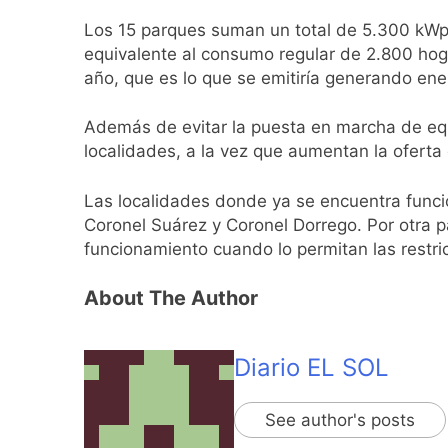
1 Día Atrás
Los 15 parques suman un total de 5.300 kWp
El temporal se des
equivalente al consumo regular de 2.800 hog
1 Día Atrás
año, que es lo que se emitiría generando ene
Kicillof marchó co
1 Día Atrás
Además de evitar la puesta en marcha de equi
Renunció el subse
localidades, a la vez que aumentan la oferta
2 Días Atrás
Candela Arizaga 
Las localidades donde ya se encuentra funcio
2 Días Atrás
Coronel Suárez y Coronel Dorrego. Por otra p
La Libertad Avanza
funcionamiento cuando lo permitan las restri
2 Días Atrás
Masiva movilizació
About The Author
2 Días Atrás
La Diócesis de Qui
Diario EL SOL
2 Días Atrás
La Línea 148 pasó
2 Días Atrás
See author's posts