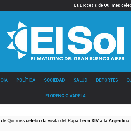
La noche del Afro Quilmeño: 
La Diócesis de Quilmes celebr
Figuras de la cultura se suma
Nueva jornada negativa para 
en Wall Street y el
La noche del Afro Quilmeño: 
La Diócesis de Quilmes celebr
Figuras de la cultura se suma
Nueva jornada negativa para 
en Wall Street y el
Diario EL SOL
CIA
POLÍTICA
SOCIEDAD
SALUD
DEPORTES
Q
FLORENCIO VARELA
elebró la visita del Papa León XIV a la Argentina