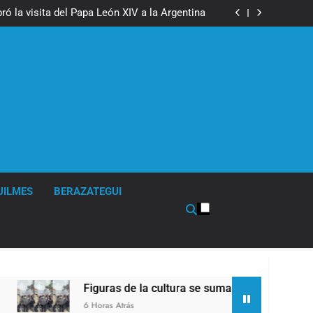
boxeo de primer nivel en la sede de Quilmes
ó la visita del Papa León XIV a la Argentina
ron a la marcha frente al Congreso contra la
Ley de Propiedad Privada
los activos argentinos: cayeron las acciones
 riesgo país quedó al borde de los 450 puntos
boxeo de primer nivel en la sede de Quilmes
ó la visita del Papa León XIV a la Argentina
ron a la marcha frente al Congreso contra la
Ley de Propiedad Privada
los activos argentinos: cayeron las acciones
 riesgo país quedó al borde de los 450 puntos
UILMES
BERAZATEGUI
Figuras de la cultura se sumaron a la marcha frente al Co
6 Horas Atrás