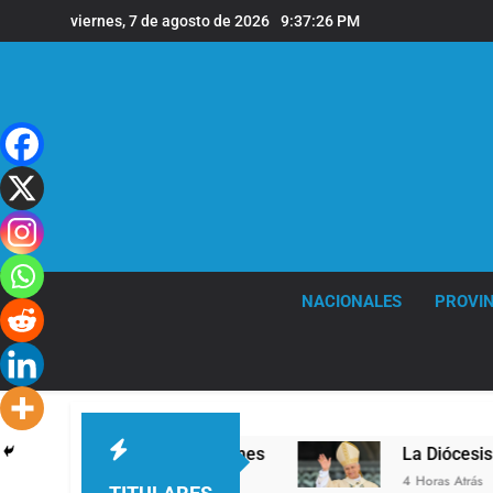
Saltar
viernes, 7 de agosto de 2026
9:37:27 PM
al
contenido
NACIONALES
PROVIN
n la sede de Quilmes
La Diócesis de Quilmes c
4 Horas Atrás