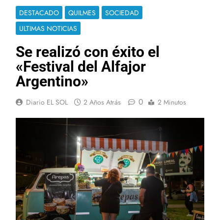
DESTACADO
QUILMES
SOCIEDAD
ULTIMAS NOTICIAS
Se realizó con éxito el
«Festival del Alfajor
Argentino»
0
Diario EL SOL
2 Años Atrás
2 Minutos