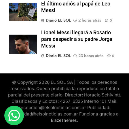
El último adiós al papá de Leo
Messi
Diario EL SOL
2 horas atrás
0
Lionel Messi llegará a Rosario
para despedir a su padre Jorge
Messi
Diario EL SOL
23 horas atrás
0
© Copyright 2026 EL SOL SA | Todos los derechos
reservados. Queda prohibida la reproducción total o
parcial del presente diario. Director: Horacio Schivintt.
Clasificados y Edictos: 4257-6325 Interno 101 Mail:
recepcion@elsolnoticias.com.ar Publicidad:
publicidad@elsolnoticias.com.ar Funciona gracias a
.
BlazeThemes