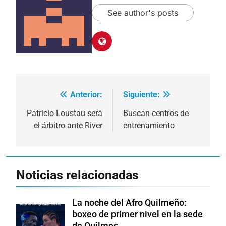
See author's posts
Anterior:
Siguiente:
Navegación
de
Patricio Loustau será
Buscan centros de
el árbitro ante River
entrenamiento
entradas
Noticias relacionadas
La noche del Afro Quilmeño:
boxeo de primer nivel en la sede
de Quilmes