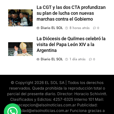
La CGT y las dos CTA profundizan
su plan de lucha con nuevas
marchas contra el Gobierno
Diario EL SOL
8 horas atrás
0
La Diócesis de Quilmes celebró la
visita del Papa León XIV a la
Argentina
Diario EL SOL
1 día atrás
0
© Copyright 2026 EL SOL SA | Todos los derechos
reservados. Queda prohibida la reproducción total o
parcial del presente diario. Director: Horacio Schivintt.
Clasificados y Edictos: 4257-6325 Interno 101 Mail:
recepcion@elsolnoticias.com.ar Publicidad:
publicidad@elsolnoticias.com.ar Funciona gracias a