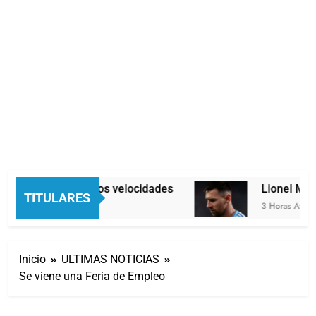
Economía en dos velocidades
Lionel Mess
TITULARES
2 Horas Atrás
3 Horas Atrás
Inicio
ULTIMAS NOTICIAS
Se viene una Feria de Empleo