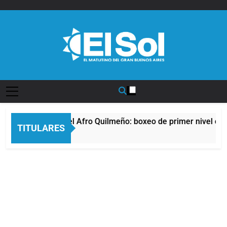
Saltar
al
contenido
Diario EL SOL
La noche del Afro Quilmeño: boxeo de primer nivel en 
TITULARES
6 Horas Atrás