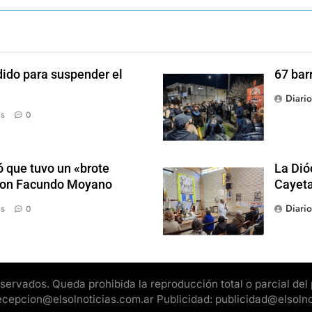
dido para suspender el
67 bar
Diari
ás
0
 que tuvo un «brote
La Dió
 con Facundo Moyano
Cayet
Diari
ás
0
rvados. Queda prohibida la reproducción total o parcial del pr
 recepcion@elsolnoticias.com.ar Publicidad: publicidad@elsoln