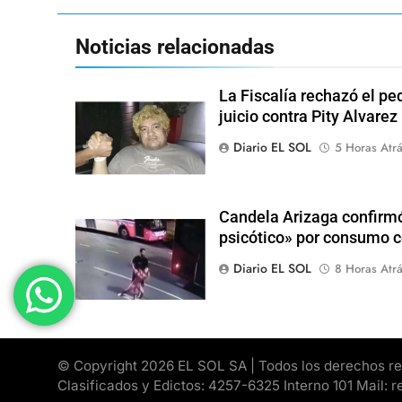
Noticias relacionadas
La Fiscalía rechazó el pe
juicio contra Pity Alvarez
Diario EL SOL
5 Horas Atr
Candela Arizaga confirmó
psicótico» por consumo
Diario EL SOL
8 Horas Atr
© Copyright 2026 EL SOL SA | Todos los derechos rese
Clasificados y Edictos: 4257-6325 Interno 101 Mail: