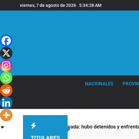
Saltar
viernes, 7 de agosto de 2026
5:34:29 AM
al
contenido
NACIONALES
PROVIN
 Propiedad Privada: hubo detenidos y enfrentamientos
TITULARES