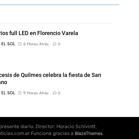
rios full LED en Florencio Varela
o EL SOL
6 Horas Atrás
0
cesis de Quilmes celebra la fiesta de San
ano
o EL SOL
9 Horas Atrás
0
esente diario. Director: Horacio Schivintt.
oticias.com.ar Funciona gracias a
.
BlazeThemes