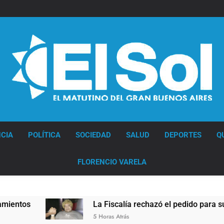
Diario EL SOL
CIA
POLÍTICA
SOCIEDAD
SALUD
DEPORTES
Q
FLORENCIO VARELA
La Fiscalía rechazó el pedido para suspender el juicio 
5 Horas Atrás