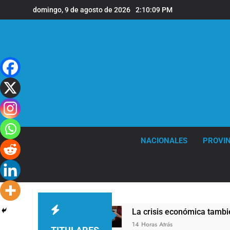
Saltar
domingo, 9 de agosto de 2026
2:10:10 PM
al
contenido
NACIONALES
PROVIN
l Reducido
La crisis económica también llega 
14 Horas Atrás