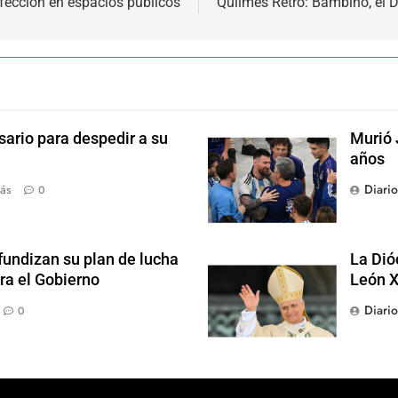
nfección en espacios públicos
Quilmes Retro: Bambino, el 
sario para despedir a su
Murió 
años
Diari
ás
0
fundizan su plan de lucha
La Dió
ra el Gobierno
León X
Diari
0