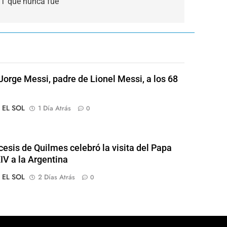
DT que nunca fue
Jorge Messi, padre de Lionel Messi, a los 68
o EL SOL
1 Día Atrás
0
cesis de Quilmes celebró la visita del Papa
IV a la Argentina
o EL SOL
2 Días Atrás
0