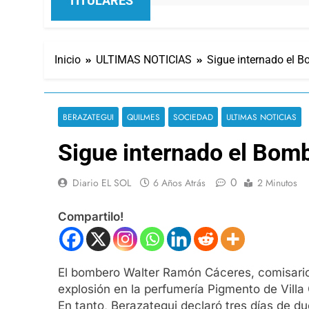
TITULARES
Inicio
ULTIMAS NOTICIAS
Sigue internado el B
BERAZATEGUI
QUILMES
SOCIEDAD
ULTIMAS NOTICIAS
Sigue internado el Bomb
0
Diario EL SOL
6 Años Atrás
2 Minutos
Compartilo!
El bombero Walter Ramón Cáceres, comisario i
explosión en la perfumería Pigmento de Villa
En tanto, Berazategui declaró tres días de d