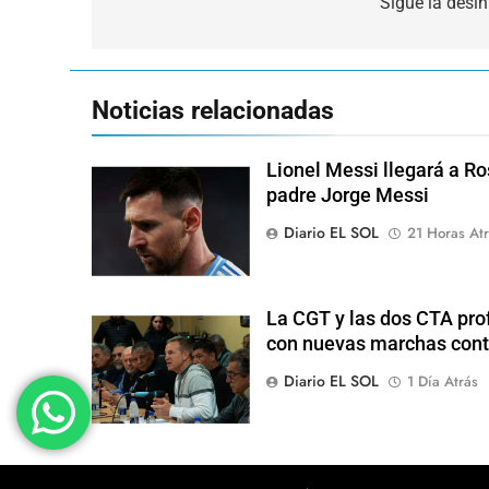
de
Sigue la desi
entradas
Noticias relacionadas
Lionel Messi llegará a Ro
padre Jorge Messi
Diario EL SOL
21 Horas Atr
La CGT y las dos CTA pro
con nuevas marchas cont
Diario EL SOL
1 Día Atrás