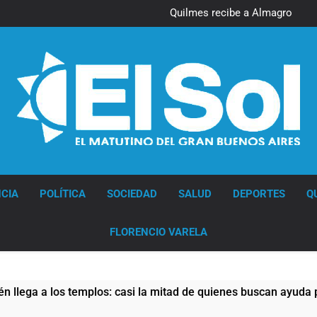
Quilmes recibe a Almagro con
la mira puesta en el Reducido
Diario EL SOL
CIA
POLÍTICA
SOCIEDAD
SALUD
DEPORTES
Q
FLORENCIO VARELA
a los templos: casi la mitad de quienes buscan ayuda pide alim