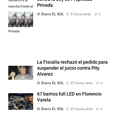
sumaron a la
Privada
marcha frente al
Congreso contra
Diario EL SOL
5 horas atrás
0
la Ley de
Propiedad
Privada
La Fiscalía rechazó el pedido para
suspender el juicio contra Pity
Alvarez
Diario EL SOL
21 horas atrás
0
67 barrios full LED en Florencio
Varela
Diario EL SOL
21 horas atrás
0