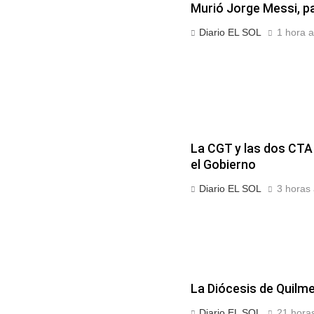
Murió Jorge Messi, pa
Diario EL SOL
1 hora a
La CGT y las dos CTA
el Gobierno
Diario EL SOL
3 horas 
La Diócesis de Quilmes
Diario EL SOL
21 horas