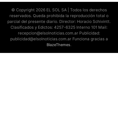
© Copyright 2026 EL SOL SA | Todos los derechos
reservados. Queda prohibida la reproducción total o
parcial del presente diario. Director: Horacio Schivintt.
Clasificados y Edictos: 4257-6325 Interno 101 Mail:
recepcion@elsolnoticias.com.ar Publicidad:
publicidad@elsolnoticias.com.ar Funciona gracias a
.
BlazeThemes