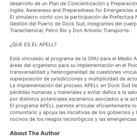
Aires: mejora el
1 Día Atrás
desarrollo de un Plan de Concientización y Preparació
tiempo y llegan las
Día de San Cayetano:
inglés: Awareness and Preparedness for Emergencies at
temperaturas más
por qué se celebra
El simulacro contó con la participación de Prefectura 
bajas de la semana
cada 7 de agosto y
1 Día Atrás
Gestión del Puerto de Dock Sud, integrantes del cue
qué representa para
El Senado aprobó la
Transchemical, Petro Río y Don Antonio Transporte.
los argentinos
ley de propiedad
privada, pero el
1 Día Atrás
¿QUE ES EL APELL?
Gobierno debió
Incidentes frente al
eliminar otro capítulo
Congreso durante la
Está vinculado al programa de la ONU para el Medio A
protesta contra la
2 Días Atrás
áreas del organismo para su implementación en el Pol
Ley de Propiedad
La Fiscalía rechazó el
transversalidad y heterogeneidad de cuestiones vinculad
Privada: hubo
pedido para
detenidos y
superposición de jurisdicciones y multiplicidad de acto
suspender el juicio
2 Días Atrás
enfrentamientos
La implementación del proceso APELL en Dock Sud tie
contra Pity Alvarez
67 barrios full LED en
pérdidas humanas y materiales y evitar daños a la sa
Florencio Varela
por distintos potenciales escenarios asociados a la acti
2 Días Atrás
El programa APELL permite articular eficientemente lo
El temporal se
comunitario y apoya las iniciativas de los gobiernos y
despide del AMBA:
nocivos de los riesgos tecnológicos y las emergencias
cuándo dejará de
2 Días Atrás
llover y llega una ola
Kicillof marchó
About The Author
de frío con mínimas
contra la Ley de