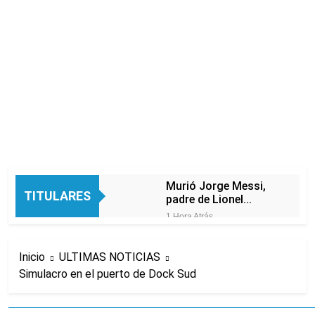
Murió Jorge Messi,
TITULARES
padre de Lionel
Messi, a los 68 años
1 Hora Atrás
Thiago Medina fue
imputado
Inicio
ULTIMAS NOTICIAS
formalmente por
3 Horas Atrás
abuso sexual
Simulacro en el puerto de Dock Sud
La CGT y las dos
CTA profundizan su
plan de lucha con
3 Horas Atrás