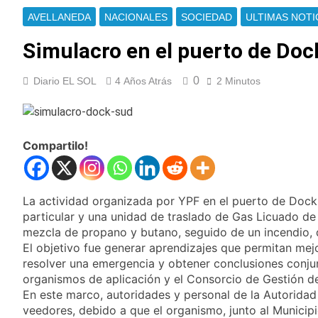
nuevas marchas
La noche del Afro
contra el Gobierno
AVELLANEDA
NACIONALES
SOCIEDAD
ULTIMAS NOTI
Quilmeño: boxeo de
primer nivel en la sede
19 Horas Atrás
Simulacro en el puerto de Doc
de Quilmes
La Diócesis de
Quilmes celebró la
0
Diario EL SOL
4 Años Atrás
2 Minutos
visita del Papa León
21 Horas Atrás
XIV a la Argentina
Figuras de la cultura
se sumaron a la
marcha frente al
23 Horas Atrás
Congreso contra la
Compartilo!
Nueva jornada
Ley de Propiedad
negativa para los
Privada
activos argentinos:
1 Día Atrás
cayeron las acciones
Jorge Macri condenó
La actividad organizada por YPF en el puerto de Dock 
en Wall Street y el
los disturbios frente
particular y una unidad de traslado de Gas Licuado de 
riesgo país quedó al
al Congreso y
1 Día Atrás
mezcla de propano y butano, seguido de un incendio, 
borde de los 450
calificó a los
Día Internacional de
puntos
El objetivo fue generar aprendizajes que permitan mejo
responsables como
la Cerveza: los tres
resolver una emergencia y obtener conclusiones conjunt
«delincuentes
secretos para
1 Día Atrás
organismos de aplicación y el Consorcio de Gestión de
anarquistas»
servirla
El frío polar se
En este marco, autoridades y personal de la Autorid
correctamente
instala en Buenos
veedores, debido a que el organismo, junto al Municipi