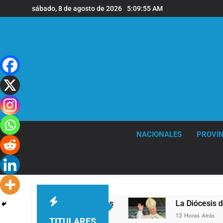
Saltar
sábado, 8 de agosto de 2026
5:09:57 AM
al
contenido
NACIONALES
PROVIN
de de Quilmes
La Diócesis de Quilmes celebró l
12 Horas Atrás
TITULARES