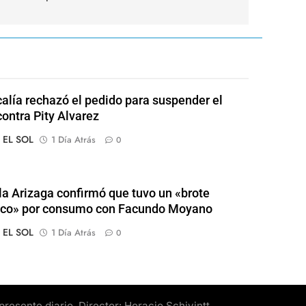
calía rechazó el pedido para suspender el
contra Pity Alvarez
o EL SOL
1 Día Atrás
0
a Arizaga confirmó que tuvo un «brote
ico» por consumo con Facundo Moyano
o EL SOL
1 Día Atrás
0
esente diario. Director: Horacio Schivintt.