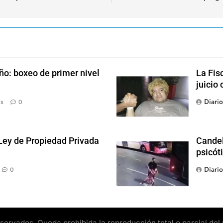
ño: boxeo de primer nivel
La Fis
juicio 
Diari
ás
0
 Ley de Propiedad Privada
Candel
psicót
Diari
0
rvados. Queda prohibida la reproducción total o parcial del pr