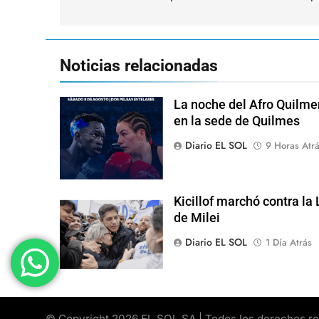
entradas
Noticias relacionadas
La noche del Afro Quilme
en la sede de Quilmes
Diario EL SOL
9 Horas Atr
Kicillof marchó contra la
de Milei
Diario EL SOL
1 Día Atrás
© Copyright 2026 EL SOL SA | Todos los derechos rese