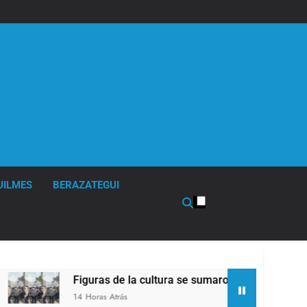
UILMES
BERAZATEGUI
ras de la cultura se sumaron a la marcha frente al Congreso c
ras Atrás