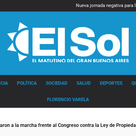
Figuras de la cultura se suma
Nueva jornada negativa para 
en Wall Street y el
La noche del Afro Quilmeño: 
La Diócesis de Quilmes celebr
Figuras de la cultura se suma
Nueva jornada negativa para 
en Wall Street y el
Diario EL SOL
CIA
POLÍTICA
SOCIEDAD
SALUD
DEPORTES
Q
FLORENCIO VARELA
la marcha frente al Congreso contra la Ley de Propiedad Priva