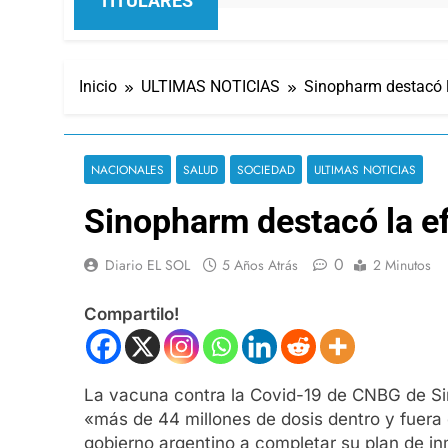
TITULARES
Inicio
ULTIMAS NOTICIAS
Sinopharm destacó l
NACIONALES
SALUD
SOCIEDAD
ULTIMAS NOTICIAS
Sinopharm destacó la ef
0
Diario EL SOL
5 Años Atrás
2 Minutos
Compartilo!
La vacuna contra la Covid-19 de CNBG de Si
«más de 44 millones de dosis dentro y fuer
gobierno argentino a completar su plan de i