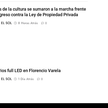
s de la cultura se sumaron a la marcha frente
greso contra la Ley de Propiedad Privada
o EL SOL
8 Horas Atrás
0
rios full LED en Florencio Varela
o EL SOL
1 Día Atrás
0