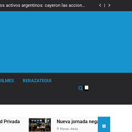
ron a la marcha frente al Congreso contra la
Ley de Propiedad Privada
los activos argentinos: cayeron las acciones
 riesgo país quedó al borde de los 450 puntos
boxeo de primer nivel en la sede de Quilmes
ó la visita del Papa León XIV a la Argentina
ron a la marcha frente al Congreso contra la
Ley de Propiedad Privada
los activos argentinos: cayeron las acciones
 riesgo país quedó al borde de los 450 puntos
UILMES
BERAZATEGUI
da
Nueva jornada negativa para los activos arg
9 Horas Atrás