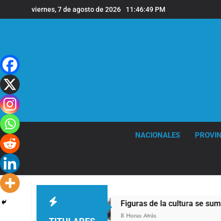
Saltar
viernes, 7 de agosto de 2026
11:46:50 PM
al
contenido
NACIONALES
PROVIN
Argentina
Figuras de la cultura se sumaron a 
8 Horas Atrás