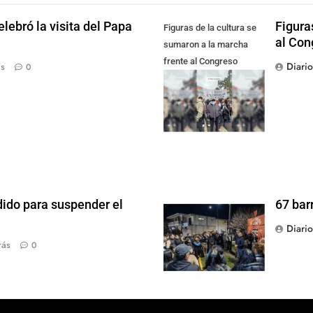
lebró la visita del Papa
Figura
Figuras de la cultura se
al Con
sumaron a la marcha
frente al Congreso
Diari
ás
0
contra la Ley de
Propiedad Privada
dido para suspender el
67 bar
Diari
rás
0